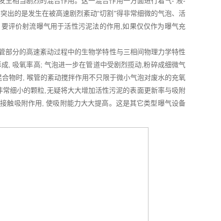
发生相当剧烈的混合作用。这一混合作用一方面进行着气- 液-
更加突出的是发生在被高速剧烈紊动“切割"得非常细微的气泡、活
 要评价射流曝气用于活性污泥法的作用,如果仅仅作为曝气充
喉管部分的高速紊动过程中的生物学特性与三相间物理力学特性
, 吸氧率高; 气泡进一步在管道中受剧烈揽动,粉碎成细微气
混合物时, 喉管的紊动搅拌作用不只限于微小气泡对废水的充氧
"成非常细小的颗粒,无疑将大大增加活性污泥的表面更新率与吸附
接触吸附作用, 使吸附能力大大提高。这是其它类型曝气设备