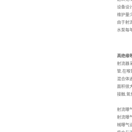
设备设
维护量
由于射
水泵每
高绝缘
射流器
管,在
混合体通
面积很
接触,
射流曝
射流曝
械曝气