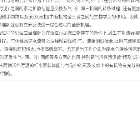
活性污泥的混合物作为工作介质, 当吸入(或压入)空气后在射流器的喉管内
污泥) 之间的紊动扩散与能量交换及气-液- 固三相间的转移过程, 还有
的微小颗粒以及废水(液相)中有机物这三者之间的生物学上的作用。因此,
来理解就没有充分反映这一综合过程的全部机理。
合过程的机理应当理解为在活性污泥微生物存在的条件下,发生在射流器
过程。气体经高速水流吸入后经喉管压缩,气、液相剧烈混合,此时气泡刚形成
使气、液接触面积增大,也提高吸氧率。尤其是当工作介质为废水与活性污泥
同时还发生气- 固、液- 固间等多方面的作用,特别是当活性污泥被“切割
,从而使活性污泥的细小絮状体能与气泡中的氧及废水中的有机物有充分的
达到的。