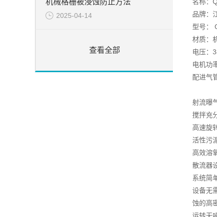
名称：
机械格栅被浸蚀防止方法
品牌：
2025-04-14
型号： 
材质：
查看全部
电压：3
电机功率：
配进气
射流曝
搅拌充
高速旋
活性污
高效溶
散流器
系统简
设备无
蚀的高
运转无