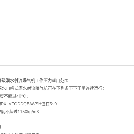
等级潜水射流曝气机工作压力
适用范围
型深水自吸式潜水射流曝气机可在下列条下下正常连续运行：
度不超过40°C；
PX VFGDDQEAWSH值在5~9；
度不超过1150kg/m3
息