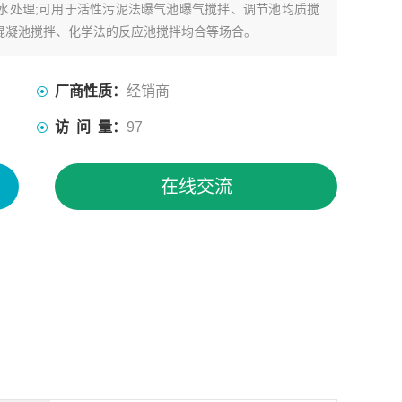
水处理;可用于活性污泥法曝气池曝气搅拌、调节池均质搅
混凝池搅拌、化学法的反应池搅拌均合等场合。
厂商性质：
经销商
访 问 量：
97
在线交流