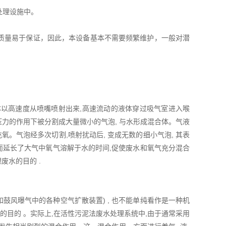
处理设施中。
质量易于保证，因此，本设备基本不需要频繁维护，一般对潜
体以高速度从喷嘴喷射出来,高速流动的液体穿过吸气室进入喉
水压力的作用下被分割成大量微小的气泡, 与水形成混合体。气液
充氧。气泡经多次切割,喷射扰动后, 变成无数的细小气泡, 其表
而延长了大气中氧气溶解于水的时间,促使废水和氧气充分混合
废水的目的 .
鼓风曝气中的各种空气扩散装置) , 也不能单纯看作是一种机
的目的 。实际上,在活性污泥法废水处理系统中,由于通常采用