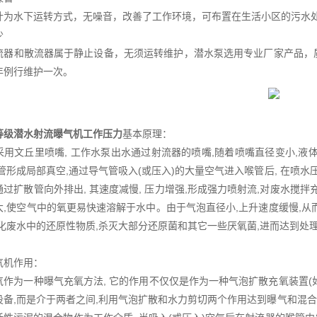
计为水下运转方式，无噪音，改善了工作环境，可布置在生活小区的污水
少
流器和散流器属于静止设备，无须运转维护，潜水泵选用专业厂家产品，
年例行维护一次。
等级潜水射流曝气机工作压力
基本原理：
采用文丘里喷嘴, 工作水泵出水通过射流器的喷嘴,随着喷嘴直径变小,液
喉管形成局部真空,通过导气管吸入(或压入)的大量空气进入喉管后, 在喷
过扩散管向外排出, 其速度减慢, 压力增强,形成强力喷射流,对废水搅拌
大,使空气中的氧更易快速溶解于水中。由于气泡直径小,上升速度缓慢,从
氧化废水中的还原性物质,杀灭大部分还原菌和其它一些厌氧菌,进而达到处理
气机作用：
气作为一种曝气充氧方法, 它的作用不仅仅是作为一种气泡扩散充氧装置(如
设备,而是介于两者之间,利用气泡扩散和水力剪切两个作用达到曝气和混合