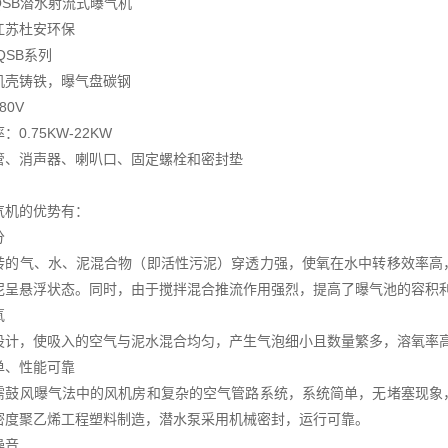
QSB潜水射流式曝气机
江苏杜安环保
QSB系列
机壳铸铁，曝气盘碳钢
80V
0.75KW-22KW
管、消声器、喇叭口、固定螺栓和密封垫
气机的优势有：
分
转的气、水、泥混合物（即活性污泥）穿透力强，使氧在水中转移效率高
泥呈悬浮状态。同时，由于搅拌混合推流作用强烈，提高了曝气池的容积
氧
设计，使吸入的空气与泥水混合均匀，产生气泡细小且数量繁多，溶氧率高
单、性能可靠
需鼓风曝气法中的风机房和复杂的空气管路系统，系统简单，无堵塞现象
密度聚乙烯工程塑料制造，潜水泵采用机械密封，运行可靠。
噪音