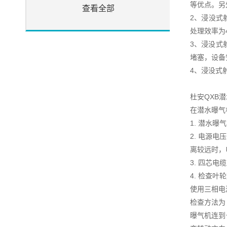
等优点。另
查看全部
2、浸没式
处理效率为
3、浸没式
堵塞，设备
4、浸没式
杜安QXB
在潜水曝气
1. 潜水
2. 电源
离较远时，
3. 四芯
4. 检查叶
使用三相电
检查方法为
曝气机连到