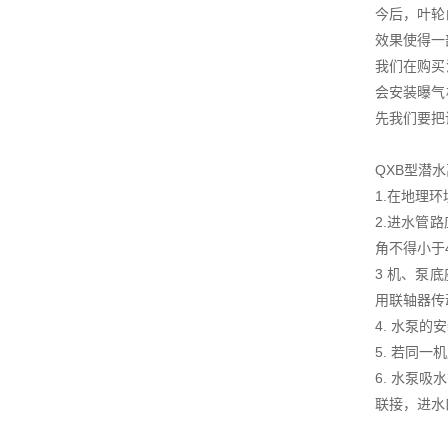
今后，叶轮
效果使得一
我们在购买
会安装曝气
先我们要把
QXB型潜
1.在地理
2.进水管
角不得小于
3 机、泵
用联轴器传
4. 水泵
5. 若同
6. 水泵
联接，进水