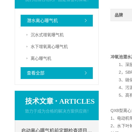
品牌
潜水离心曝气机
沉水式增氧曝气机
水下增氧离心曝气机
冲氧池潜水
离心曝气机
1、深层
2，SBR
查看全部
3、硝化
4、污泥
5、高有
·
技术文章
ARTICLES
QXB型离
致力于成为合格的解决方案供应商！
1、电动机
2、水下叶
启动离心曝气机前定期检查项目分析