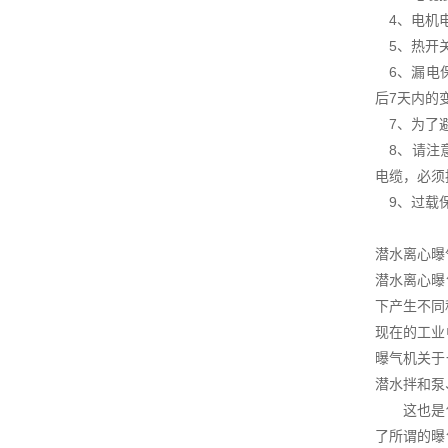
4、电机电
5、热开关
6、漏电保
后7天内的
7、为了避
8、请注意
电缆，必须
9、过载保
潜水离心曝
潜水离心曝
下产生不同
现在的工业
曝气机关于
潜水拌和泵
这也是使得
了所谓的曝