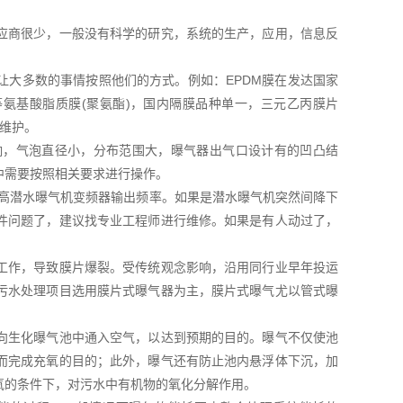
应商很少，一般没有科学的研究，系统的生产，应用，信息反
让大多数的事情按照他们的方式。例如：EPDM膜在发达国家
等氨基酸脂质膜(聚氨酯)，国内隔膜品种单一，三元乙丙膜片
和维护。
响，气泡直径小，分布范围大，曝气器出气口设计有的凹凸结
中需要按照相关要求进行操作。
提高潜水曝气机变频器输出频率。如果是潜水曝气机突然间降下
件问题了，建议找专业工程师进行维修。如果是有人动过了，
工作，导致膜片爆裂。受传统观念影响，沿用同行业早年投运
污水处理项目选用膜片式曝气器为主，膜片式曝气尤以管式曝
向生化曝气池中通入空气，以达到预期的目的。曝气不仅使池
而完成充氧的目的；此外，曝气还有防止池内悬浮体下沉，加
氧的条件下，对污水中有机物的氧化分解作用。