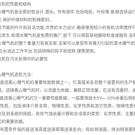
气机的性能和结构
气机是全密封型设计,潜水。所有部件,包括电机、叶轮等,能够连续运行
轮,保护纤维材料的机械密封。
能的叶片和自洁功能,优秀的水力设计,确保使用较小的电机功率搅拌可
的发生,和潜水曝气机是免费的推广,放下,可以很容易地删除检查或服务,没
气机的整个重量力安装支架,支架可以承受所有推力引起的潜水曝气机,
装在水池边工作平台,包括特殊的钩子和扭转,便携使用。
气机在污水处理中的必要性
心曝气机选型方法：
量是选离心曝气机的重要性能数据之一，它直接关系到整个装置的的生产
量。选择离心曝气机时，以流量为依据，兼顾正常流量，在没有流量时，通
程是选离心曝气机的又一重要性能数据，一般要用放大5%—10%余量后扬
体性质，包括液体介质名称，物理性质，化学性质和其它性质，物理性质
涉及到系统的扬程，有效气蚀余量计算和合适泵的类型：化学性质，主要
式的重要依据。
路布置条件指的是送液高度送液距离送液走向，吸如侧液面，排出侧液面