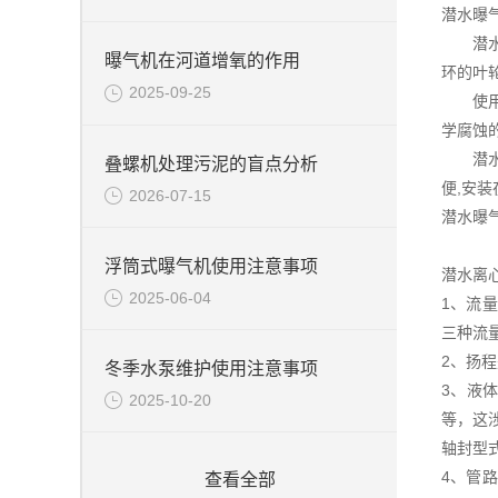
潜水曝
潜水曝
曝气机在河道增氧的作用
环的叶
2025-09-25
使用节
学腐蚀
潜水曝
叠螺机处理污泥的盲点分析
便,安
2026-07-15
潜水曝
浮筒式曝气机使用注意事项
潜水离
2025-06-04
1、流
三种流
2、扬
冬季水泵维护使用注意事项
3、液
2025-10-20
等，这
轴封型
4、管
查看全部