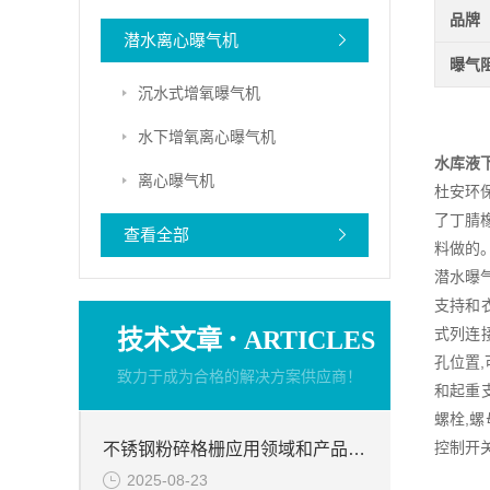
品牌
潜水离心曝气机
曝气
沉水式增氧曝气机
水下增氧离心曝气机
水库液
离心曝气机
杜安环保
了丁腈橡
查看全部
料做的。
潜水曝
支持和
·
技术文章
式列连
ARTICLES
孔位置,
致力于成为合格的解决方案供应商！
和起重
螺栓,螺
控制开关
不锈钢粉碎格栅应用领域和产品特点等信息
2025-08-23