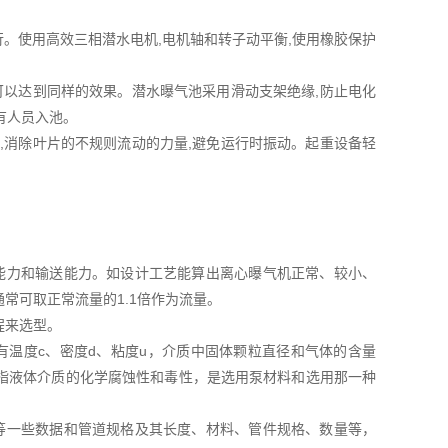
。使用高效三相潜水电机,电机轴和转子动平衡,使用橡胶保护
以达到同样的效果。潜水曝气池采用滑动支架绝缘,防止电化
有人员入池。
消除叶片的不规则流动的力量,避免运行时振动。起重设备轻
能力和输送能力。如设计工艺能算出离心曝气机正常、较小、
常可取正常流量的1.1倍作为流量。
程来选型。
有温度c、密度d、粘度u，介质中固体颗粒直径和气体的含量
指液体介质的化学腐蚀性和毒性，是选用泵材料和选用那一种
等一些数据和管道规格及其长度、材料、管件规格、数量等，