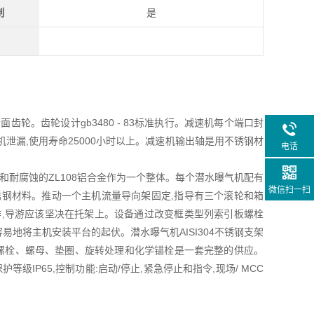
制
是
轮。齿轮设计gb3480 - 83标准执行。减速机每个端口封
机泄漏,使用寿命25000小时以上。减速机输出轴是用不锈钢材
电话
和耐腐蚀的ZL108铝合金作为一个整体。每个潜水曝气机配有
微信扫一扫
4不锈钢材料。推动一个主机流量导向架固定,指导有三个滚轮和箱
作,导游应该坚决在托架上。设备通过改变框类型列索引板螺栓
容易地将主机安装平台的起伏。潜水曝气机AISI304不锈钢支架
链、螺栓、螺母、垫圈、旋转处理和化学锚栓是一套完整的供应。
级IP65,控制功能:启动/停止,紧急停止和指令,现场/ MCC