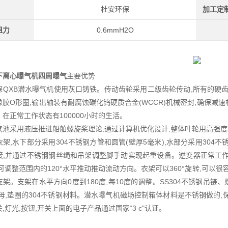
杜安环保
加工定
阻力
0.6mmH2O
下离心曝气机四周曝气
主要优势
QXB潜水曝气机使用灰口铸铁。传动齿轮采用二级齿轮传动,所有的硬齿面齿
胶O形圈,输出轴装有耐腐蚀碳化钨硬质合金(WCCR)机械密封,确保减速
在正常工作状态有100000小时的生活。
气池采用液压推进船舶螺旋桨理论,通过计算机优化设计,整体叶轮用高强度
衣架,水下部分采用304不锈钢方管和圆管(壁厚5毫米),水部分采用30
接,并通过不锈钢钢丝绳和吊架调整脚手动实现起重设备。逆变器正常工
可调整范围内的120°水平推动推动流动方向。衣架可以360°旋转,可以很
支架。支架在水平方向0度到180度,每10度的调整。SS304不锈钢吊
母,垫圈的304不锈钢材料。潜水曝气机磁场控制箱体材料是不锈钢做的,保护等
,灯光,按钮,开关上面的电子产品通过国家“3 c"认证。