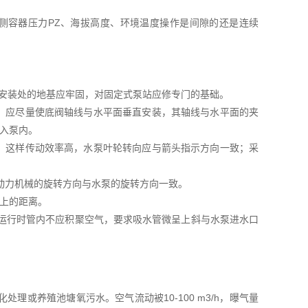
出侧容器压力PZ、海拔高度、环境温度操作是间隙的还是连续
泵安装处的地基应牢固，对固定式泵站应修专门的基础。
管，应尽量使底阀轴线与水平面垂直安装，其轴线与水平面的夹
进入泵内。
下，这样传动效率高，水泵叶轮转向应与箭头指示方向一致；采
证动力机械的旋转方向与水泵的旋转方向一致。
以上的距离。
，运行时管内不应积聚空气，要求吸水管微呈上斜与水泵进水口
或养殖池塘氧污水。空气流动被10-100 m3/h，曝气量