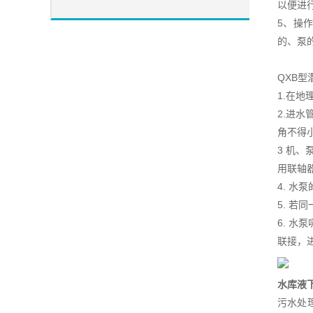
以便进
5、操
的、泵
QXB
1.在
2.进
角不得
3 机
用联轴
4. 
5. 
6. 
联接，
水库液
污水处