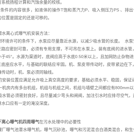
行系梳扬程计算和汽蚀余量的校核。
作条件的内容很多，如液体的操作T饱和蒸汽力P、吸入侧压力PS 、排
的位置是固定的还是可移的。
型潜水离心式曝气机安装方法：
地理环境许可的条件下，水泵应尽量靠近水源，以减少吸水管的长度。 水
水管路应密封可靠，必须有专用支撑，不可吊在水泵上。装有底阀的进水
小于45°。水源为渠道时，底阀应高于水底0.50米以上，且加网防止杂物
、泵底座应水平，与基础的联结应牢固。机、泵皮带传动时，皮带紧边在
器传动时，机、泵必须同轴线。
水泵的安装位置应满足允许吸上真空高度的要求，基础必须水平、稳固，保
若同一机房内有多台机组，机组与机组之间，机组与墙壁之间都应有800mm
水泵吸水管必须密封良好，且尽量减少弯头和闸阀，加注引水时应排尽空气
进水口应有一定的淹没深度。
下离心曝气机四周曝气
在污水处理中的必要性
理厂曝气池潜水曝气机，曝气沉砂池，曝气和污泥混合白酒类混合，和生化处理