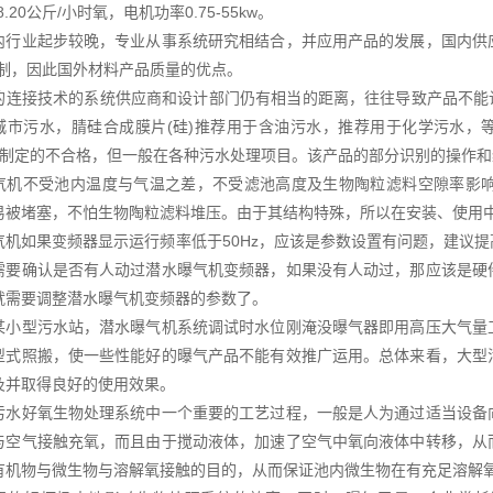
-8.20公斤/小时氧，电机功率0.75-55kw。
内行业起步较晚，专业从事系统研究相结合，并应用产品的发展，国内供
机制，因此国外材料产品质量的优点。
的连接技术的系统供应商和设计部门仍有相当的距离，往往导致产品不能
城市污水，腈硅合成膜片(硅)推荐用于含油污水，推荐用于化学污水，
DM)制定的不合格，但一般在各种污水处理项目。该产品的部分识别的操作
气机不受池内温度与气温之差，不受滤池高度及生物陶粒滤料空隙率影
易被堵塞，不怕生物陶粒滤料堆压。由于其结构特殊，所以在安装、使用
气机如果变频器显示运行频率低于50Hz，应该是参数设置有问题，建议
需要确认是否有人动过潜水曝气机变频器，如果没有人动过，那应该是硬
就需要调整潜水曝气机变频器的参数了。
某小型污水站，潜水曝气机系统调试时水位刚淹没曝气器即用高压大气量
型式照搬，使一些性能好的曝气产品不能有效推广运用。总体来看，大型
及并取得良好的使用效果。
污水好氧生物处理系统中一个重要的工艺过程，一般是人为通过适当设备
与空气接触充氧，而且由于搅动液体，加速了空气中氧向液体中转移，从
有机物与微生物与溶解氧接触的目的，从而保证池内微生物在有充足溶解