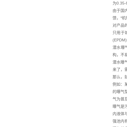
为0.35
由于国
馈，*
对产品
只用于
(EP
潜水曝
构，不
潜水曝
来了，
那么，
例如：
的曝气
气为普
曝气是
内液体
强池内