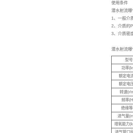
使用条件
潜水射流曝
1、一般介质
2、介质的P
3、介质密度
潜水射流曝
型号
功率(k
额定电流
额定电压
转速(r/m
频率(H
绝缘等
进气量(m3
增氧能力(kg
进气管口径