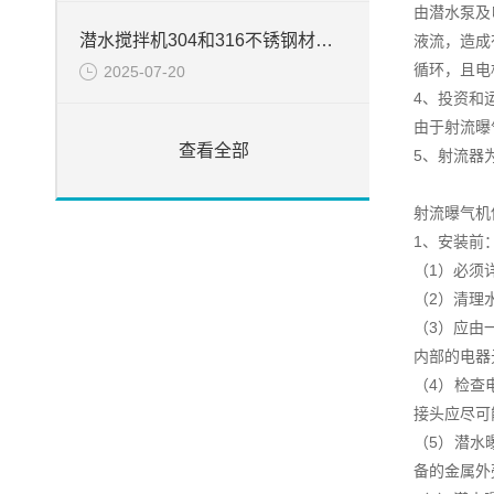
由潜水泵及
潜水搅拌机304和316不锈钢材质的区别
液流，造成
循环，且电
2025-07-20
4、投资和
由于射流曝
查看全部
5、射流器
射流曝气机
1、安装前
（1）必须
（2）清理
（3）应由
内部的电器
（4）检查
接头应尽可
（5）潜水
备的金属外