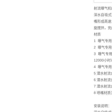
射流曝气机
深水自吸式
嘴形成高速
旋搅拌，完
材质
1 曝气专
2 曝气专
3 曝气专
12000小
4 曝气专
5 潜水射流
6 潜水射
7 潜水射
8 喷嘴材
安装说明：