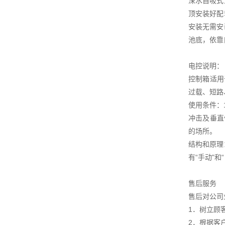
深水自吸式
顶安装好配
安装无需安
池底，依靠
电控说明：
控制箱适用
过载、短路
使用条件：
冲击及垂直
的场所。
结构和原理
有“手动"
售后服务
售后对公司
1．树立顾
2．根据客