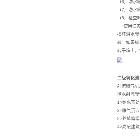
（6）潜水
（7）潜水
（8）检查
使用江苏杜
损坏潜水曝
转。如果旋
端子箱上，
二级氧化池
射流曝气机
潜水射流曝
1>给水预
2>曝气沉
3>养殖塘
4>高层建