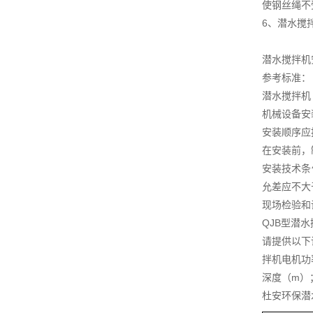
使钢丝绳不
6、潜水搅
潜水搅拌机
参考标准：
潜水搅拌机（C
机械设备安装
安装顺序应
在安装前，
安装技术条
允差应不大于
现场检验和
QJB型潜
请提供以下
拌机电机功
深度（m）
杜安环保潜