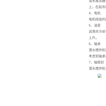
潜水推进器
上，在起吊
4、电机
电机绕组的
5、油室
润滑并冷却
上升。
6、轴承
潜水搅拌机
考虑到轴承
7、轴密封
潜水搅拌机