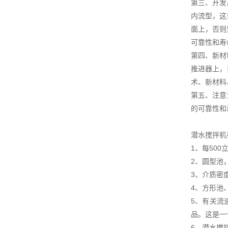
第三、开发
内流型，这
面上，否则
可靠性和寿
第四、新材
推进器上，
术、新材料
第五、注意
的可靠性和
潜水搅拌机
1、每50
2、圆型池
3、介质密
4、方形池
5、有关流
品。这是一
6、潜水搅