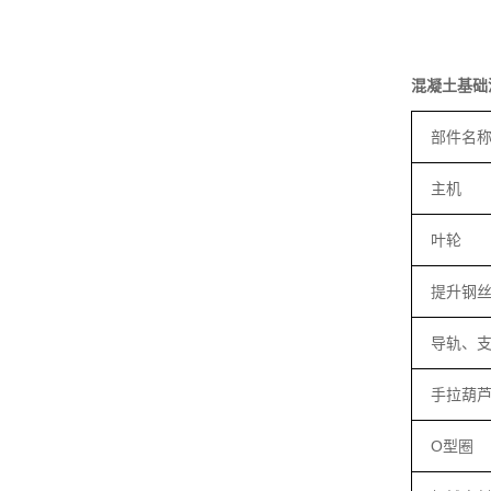
混凝土基础
部件名
主机
叶轮
提升钢
导轨、
手拉葫
O型圈