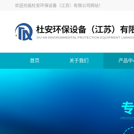
欢迎光临
杜安环保设备（江苏）有限公司网站
！
首页
关于我们
产品中