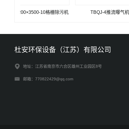
-1200×3500-10格栅除污机
TBQJ-4推流曝气机
杜安环保设备（江苏）有限公司
地址：江苏省南京市六合区雄州工业园区8号
邮箱：770822429@qq.com