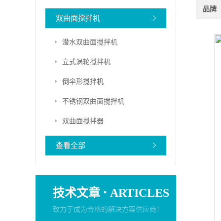
品牌
双曲面搅拌机
潜水双曲面搅拌机
立式涡轮搅拌机
倒伞形搅拌机
不锈钢双曲面搅拌机
双曲面搅拌器
查看全部
·
技术文章
ARTICLES
致力于成为合格的解决方案供应商！