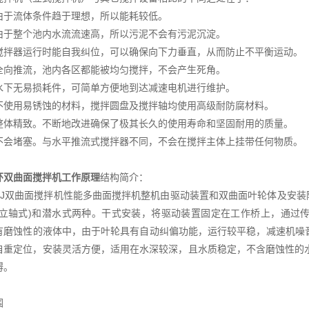
于流体条件趋于理想，所以能耗较低。
于整个池内水流流速高，所以污泥不会有污泥沉淀。
拌器运行时能自我纠位，可以确保向下力垂直，从而防止不平衡运动。
向推流，池内各区都能被均匀搅拌，不会产生死角。
下无易损耗件，可简单方便地到达减速电机进行维护。
使用易锈蚀的材料，搅拌圆盘及搅拌轴均使用高级耐防腐材料。
体精致。不断地改进确保了极其长久的使用寿命和坚固耐用的质量。
会堵塞。与水平推流式搅拌器不同，不会在搅拌主体上挂带任何物质。
环双曲面搅拌机工作原理
结构简介：
/GSJ双曲面搅拌机性能多曲面搅拌机整机由驱动装置和双曲面叶轮体及安
称立轴式)和潜水式两种。干式安装，将驱动装置固定在工作桥上，通过
有磨蚀性的液体中，由于叶轮具有自动纠偏功能，运行较平稳，减速机噪
自重定位，安装灵活方便，适用在水深较深，且水质稳定，不含磨蚀性的水体
碍。
围