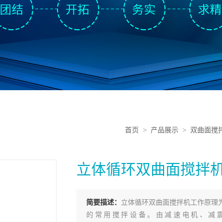
首页
>
产品展示
>
双曲面搅
立体循环双曲面搅拌
简要描述：
立体循环双曲面搅拌机工作原理
的常用搅拌设备。由减速电机、减