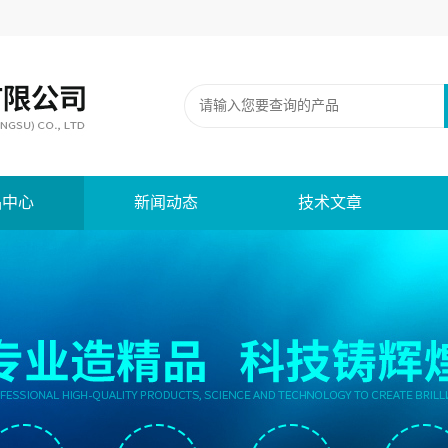
品中心
新闻动态
技术文章