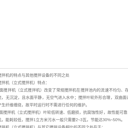
搅拌机的特点与其他搅拌设备的不同之处
搅拌机（立式搅拌机）特点：
搅拌机（立式搅拌机）改变了常规搅拌机在搅拌池内的流速不均匀、存
流，无沉淀，且水面平静，无空气进入水中；搅拌叶轮外形合理，双曲面
产生纤维缠绕，故平时运行时不需进行任何的维护。
搅拌机（立式搅拌机）叶轮低转速、低磨损，抗腐蚀性好，故性能可靠
，能耗较低，搅拌1立方米污水一般只需要2~3瓦，节能达30%~50%。
搅拌机（立式搅拌机）与其它搅拌设备相比的不同之处在于：