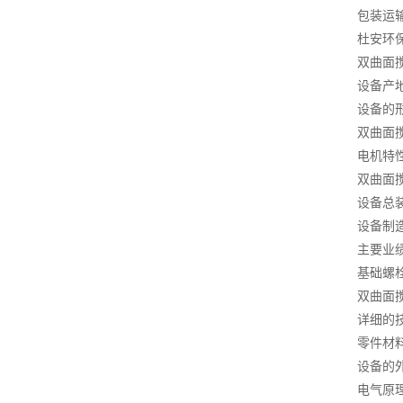
包装运
杜安环
双曲面
设备产
设备的
双曲面
电机特
双曲面
设备总
设备制
主要业
基础螺
双曲面
详细的
零件材
设备的
电气原