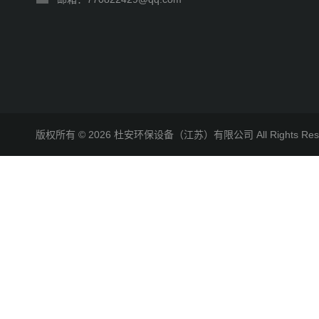
版权所有 © 2026 杜安环保设备（江苏）有限公司 All Rights R