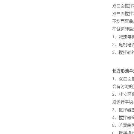
双曲面搅拌
双曲面搅拌
不均而弯曲
在试运转后
1、减速电
2、电机电
3、搅拌轴
长方形池伞
1、双曲面
会有污泥的
2、杜安环
须运行平稳
3、搅拌器
4、搅拌器
5、若双曲
6、搅拌机