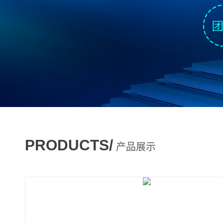
PRODUCTS/
产品展示