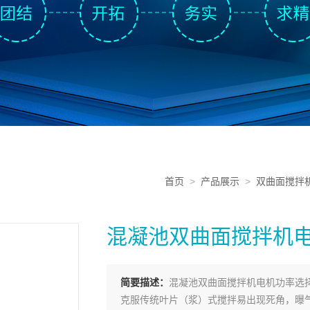
首页
>
产品展示
>
双曲面搅拌
混凝池双曲面搅拌机
简要描述：
混凝池双曲面搅拌机电机功率选
克服传统叶片（浆）式搅拌易出现死角，曝