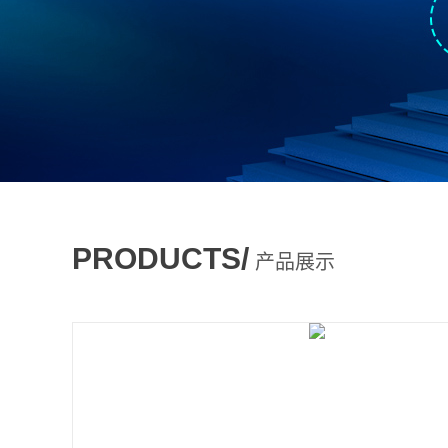
PRODUCTS/
产品展示