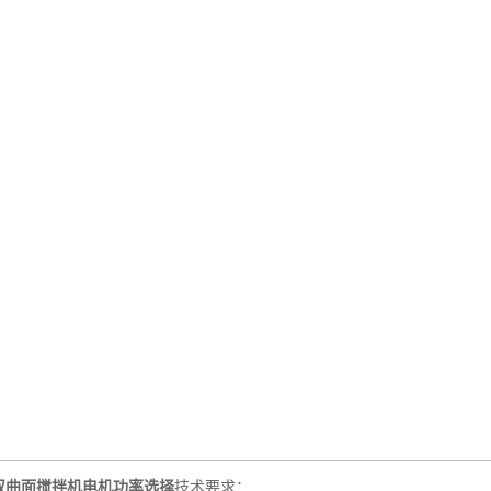
双曲面搅拌机电机功率选择
技术要求：