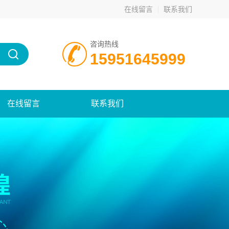
在线留言
联系我们
咨询热线
15951645999
在线留言
联系我们