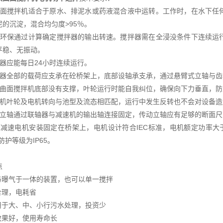
曲面搅拌机适合于原水、排泥水或药液混合液中运转。工作时，在水下任
泥的沉淀，混合均匀度>95％。
安环保通过计算确定搅拌器的输出转速。搅拌器需在全浸没条件下连续运
平稳、无振动。
拌器应能每日24小时连续运行。
拌器全部的载荷应支承在砼桥架上，底部设轴承支承，通过悬臂式立轴与
双曲面搅拌机底部没有支撑，叶轮运行时能自我纠位，确保向下力垂直，
拌机叶轮及电机转向与池型及流态相匹配，运行中发生反转也不会对设备造
动立轴通过联轴器与减速机的输出轴连接固定，传动立轴应有足够的断面
轮减速电机安装固定在桥架上，电机设计符合IEC标准，电机额定功率大于实
，防护等级为IP65。
点
拌与曝气于一体的装置，也可以单一搅拌
计合理，电耗省
实用于大、中、小行污水处理，投资少
理效果好，使用寿命长