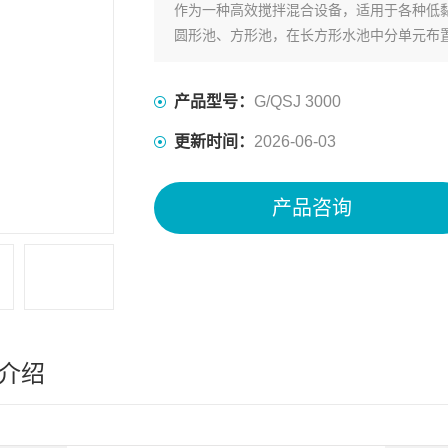
作为一种高效搅拌混合设备，适用于各种低
圆形池、方形池，在长方形水池中分单元布
产品型号：
G/QSJ 3000
更新时间：
2026-06-03
产品咨询
介绍