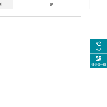
制
是
电话
微信扫一扫