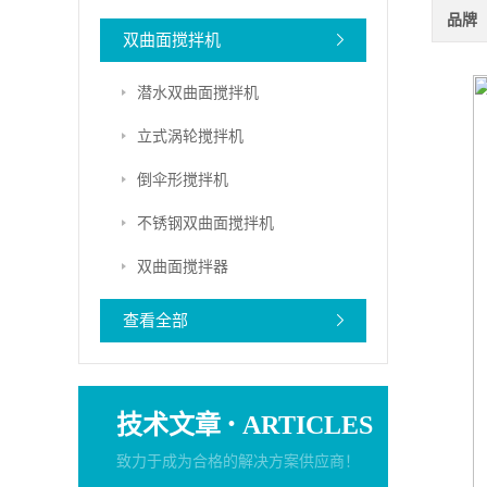
品牌
双曲面搅拌机
潜水双曲面搅拌机
立式涡轮搅拌机
倒伞形搅拌机
不锈钢双曲面搅拌机
双曲面搅拌器
查看全部
·
技术文章
ARTICLES
致力于成为合格的解决方案供应商！