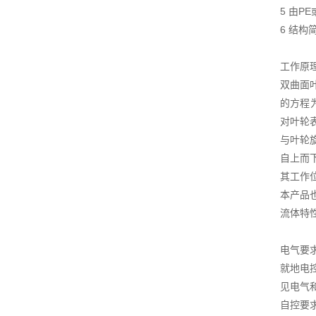
5 由
6 结
工作原
双曲面
的方程
对叶轮
与叶轮
自上而
其工作
本产品
流体特
电气要
就地电
见电气
自控要