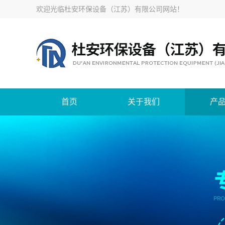
欢迎光临
杜安环保设备（江苏）有限公司网站
！
首页
关于我们
产