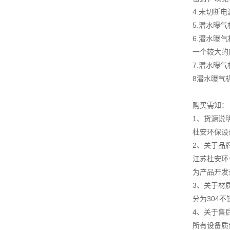
4.未切断
5.潜水曝
6.潜水曝
一个较大的
7.潜水曝
8潜水曝气
购买需知：
1、货源说
杜安环保设
2、关于品
江苏杜安环
为产品开发
3、关于材
分为304
4、关于售
所有设备质