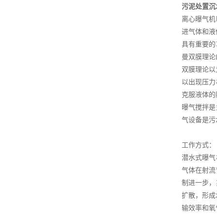
污泥处置沉
离心曝气机
进气体和液
具有重要的
曼双膜理论
双膜理论以
以出现压力
克服液体的
曝气搅拌是
气设备是污
工作方式：
潜水式曝气
气体在射流
制进一步，
扩散，形成
输效率和氧