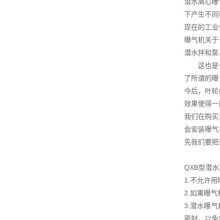
潜水离心曝
下产生不同
现在的工业
曝气机关于
潜水拌和泵
这也是使得
了所谓的曝
今后，叶轮
效果使得一
我们在购买
会安装曝气
先我们要把
QXB型潜
1.不允许
2.如果曝
3.潜水曝
密封，以免