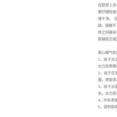
在胶带上涂
要仔细检查
理干净。 
路、接触不
体之间被杂
泵轴校正或
离心曝气机
1、由于水
水力效率降
2、由于在
瘤，使泵体
3、由于水
失。水力效
4、叶轮表
5、容积损