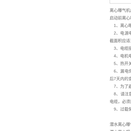
离心曝气机
启动前离心
1、离心曝
2、电源电
截面积应适
3、电缆接
4、电机电
5、热开关
6、漏电保
后7天内的
7、为了避
8、请注意
电缆，必须
9、过载保
潜水离心曝