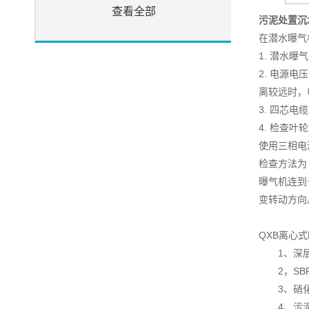
查看全部
污泥处置沉
在潜水曝气
1. 潜水
2. 电源
离较远时，
3. 四芯
4. 检查叶
使用三相电
检查方法为
曝气机连到
变转动方向
QXB离心
1、深层
2，SBR
3、硝化
4、污泥