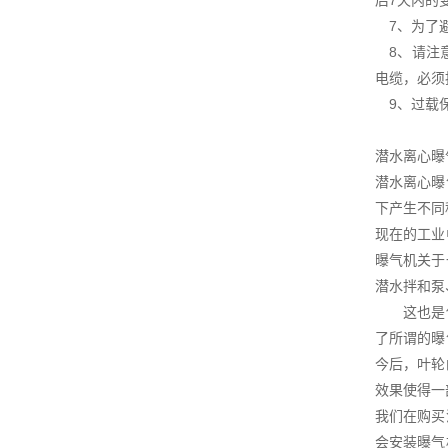
后7天内的
7、为了避
8、请注意
电缆，必须
9、过载保
潜水离心曝
潜水离心曝
下产生不同
现在的工业
曝气机关于
潜水拌和泵
这也是使得
了所谓的曝
今后，叶轮
效果使得一
我们在购买
会安装曝气