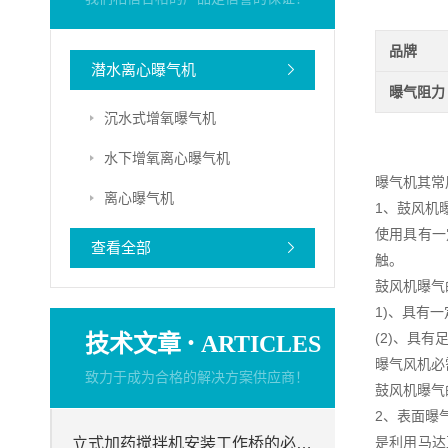
品牌
潜水离心曝气机
曝气阻力
沉水式增氧曝气机
水下增氧离心曝气机
曝气机其常
离心曝气机
1、鼓风机
使用具有一
查看全部
触。
鼓风机曝气
1)、具有
·
技术文章
(2)、具
ARTICLES
曝气风机必
致力于成为合格的解决方案供应商！
鼓风机曝气
2、表面曝
是利用马达
立式加药搅拌机安装工作桥的必要性