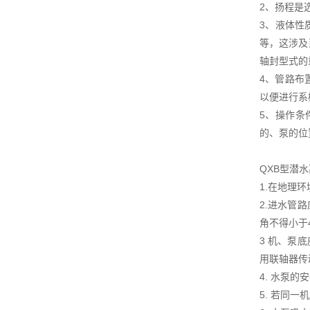
2、扬程是
3、液体性
等，这涉及
轴封型式的
4、管路布
以便进行系
5、操作条
的、泵的位
QXB型潜
1.在地理
2.进水管
角不得小于
3 机、泵
用联轴器传
4. 水泵
5. 若同