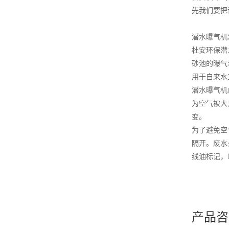
先我们要把
潜水曝气机
杜安环保潜
砂池的曝气
用于自来水
潜水曝气机
为空气被大
变。
为了避免空
隔开。废水
线油标记，
产品咨