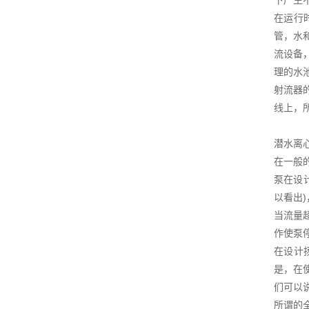
下产生
在运行
管，水
流设备
理的水
射流器
线上，
潜水离
在一般
泵在设
以看出
当流量
作使泵
在设计
是，在
们可以
所谓的