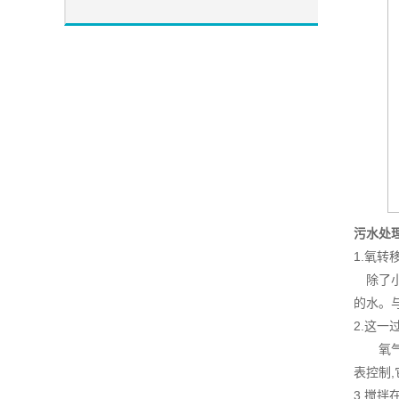
污水处
1.氧转
除了小
的水。
2.这一
氧气射
表控制
3.搅拌