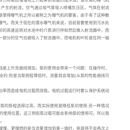
浮力将絮团慢慢地上升起来到表面形成浮渣。潜水离心曝气机
，产生的射流，空气通过吸气管吸入喷嘴负压区，气体在射流
是使得曝气机之所以被称之为曝气机的要害，由于有了这种散
曝气。而关于现在的潜水曝气机来说，目前首要使用到污水处
轮的高速运转对水池中的介质进行拌和然后推入射流器中，而
一部分的空气也被吸入了射流器中，而电机和叶轮是在同一轴
线是上升流曲线增加，泵的使用会带来一个问题：在操作时，
全的;但是当泵扬程降低时，流量就会增加(从泵的性能曲线可
功率而造成电机过载而烧毁。电机过载运行时要么保护系统动
泵的扬程选得过高，而实际使用是降低泵的使用;另一种情况
泵的使用位置。这三例街泵过载可能会影响泵的使用可。所以我
了。
常缓慢，更理想的是当流量增加到某一值时，电源将不会再次上