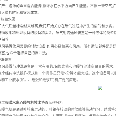
生泡沫的垂直混合能源,循环水在水平方向产生能量。不像一些空气扩散
省大量的时间和安装成本。
排放和水雾
气质量标准越来越高,我们开始关心在曝气过程中产生的废气和水雾。由
废物收集和处理设备的设备和资金。喷气射流通风装置是一种液体的类型设
护保养
风装置使用常见的辅助设备,如离心泵和离心风扇。所有运动部件都是建
堵塞,也适合选择自己的反冲洗。
洗装置
风装置与冲洗设备是非常有用的,保修维修和池曝气池清空昂贵的需求。可以
这个经典冲洗操作模式和一个操作员只需5分钟才能完成。这个设备可以
水和工业废水(如。、纸张和纸浆厂)有广泛的应用。
理工程潜水离心曝气机技术协议
运作分析
心曝气机是通过叶轮来运动的，叶轮在转动的时候能够带动气泡，然后将