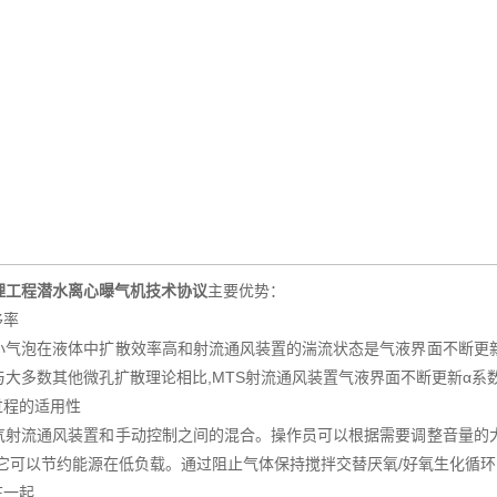
理工程潜水离心曝气机技术协议
主要优势：
移率
气泡在液体中扩散效率高和射流通风装置的湍流状态是气液界面不断更新
与大多数其他微孔扩散理论相比,MTS射流通风装置气液界面不断更新α系
过程的适用性
流通风装置和手动控制之间的混合。操作员可以根据需要调整音量的大
,它可以节约能源在低负载。通过阻止气体保持搅拌交替厌氧/好氧生化循
在一起