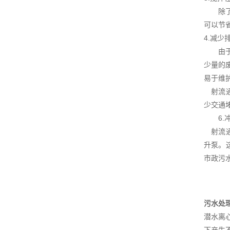
除了产
可以节
4.减少
由于大
少量的
易于维
射流通
少交通
6.冲
射流通
升泵。
市政污
污水处
潜水离