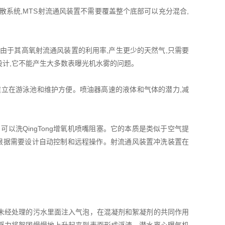
系统,MTS射流通风装置不需要覆盖整个底部可以充分混合,
于其高氧射流通风装置的利用率,产生更少的天然气,只需要
计,它不能产生大多数表曝光机水雾的问题。
立在游泳池和维护方便。喷油器高速的液体和气体的潜力,减
洗QingTong增氧机喷嘴阻塞。它的本质是类似于空气提
根据需要设计自动控制和远程操作。射流通风装置冲洗装置在
未经处理的污水里面注入气泡，在混凝剂和絮凝剂的共同作用