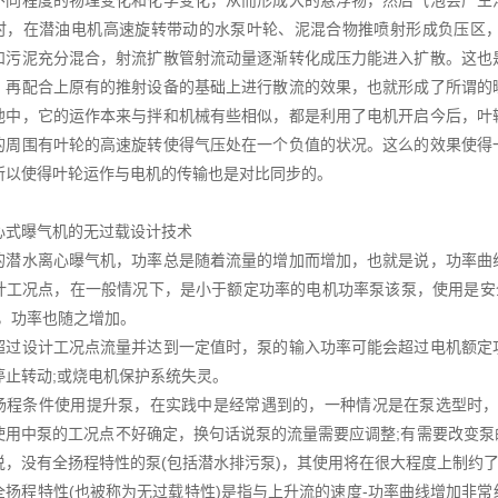
不同程度的物理变化和化学变化，从而形成大的悬浮物，然后气泡会产生
时，在潜油电机高速旋转带动的水泵叶轮、泥混合物推喷射形成负压区
和污泥充分混合，射流扩散管射流动量逐渐转化成压力能进入扩散。这也
，再配合上原有的推射设备的基础上进行散流的效果，也就形成了所谓的
池中，它的运作本来与拌和机械有些相似，都是利用了电机开启今后，叶
的周围有叶轮的高速旋转使得气压处在一个负值的状况。这么的效果使得
所以使得叶轮运作与电机的传输也是对比同步的。
心式曝气机的无过载设计技术
的潜水离心曝气机，功率总是随着流量的增加而增加，也就是说，功率曲
计工况点，在一般情况下，是小于额定功率的电机功率泵该泵，使用是安
)，功率也随之增加。
超过设计工况点流量并达到一定值时，泵的输入功率可能会超过电机额定
停止转动;或烧电机保护系统失灵。
扬程条件使用提升泵，在实践中是经常遇到的，一种情况是在泵选型时，
使用中泵的工况点不好确定，换句话说泵的流量需要应调整;有需要改变
说，没有全扬程特性的泵(包括潜水排污泵)，其使用将在很大程度上制约
全扬程特性(也被称为无过载特性)是指与上升流的速度-功率曲线增加非