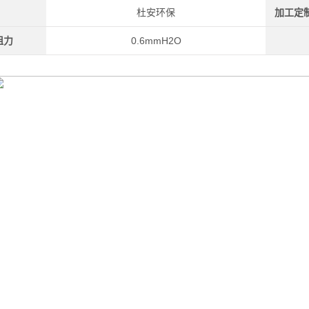
杜安环保
加工定
阻力
0.6mmH2O