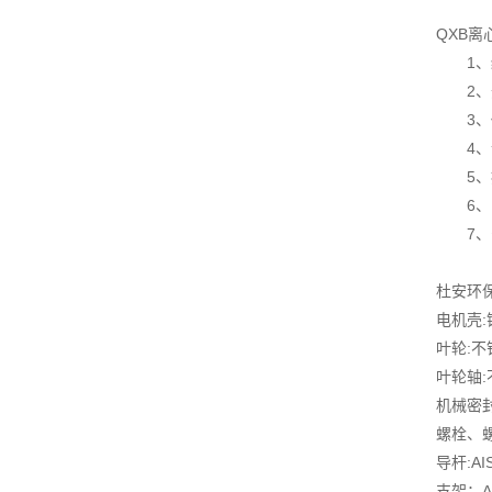
QXB
1、结
2、开
3、传
4、气
5、按
6、电
7、安
杜安环
电机壳:铸
叶轮:不锈钢
叶轮轴:不
机械密
螺栓、螺
导杆:AI
支架：A