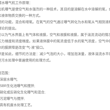
型潜水曝气机工作原理：
气机曝气是使空气和水强烈的一种技术，其目的是溶解在水中溶解的氧，
和液体物质交换的一种方式。
要的功能，混合和增氧。在氧气的空气通过曝气转化为水和氧从气相到液
理论的提出。
论以为气水界面上有气体和液膜，空气和液膜和液膜，属于湍流流动的情
压力梯度和浓度梯度。如果液体膜中的氧浓度低于水的氧气浓度，空气中
的膜屏障是改变“气-液"接口。
拌是如此，细节的方法是：减少气泡的大小，增加泡沫量，液体湍流水平
是污水处理中普遍使用的处理方式。
用范围：
层水曝气;
BR生化池曝气和搅拌;
化或反硝化生化曝气和混合;
泥曝气与搅拌;
有机废水处理工艺。