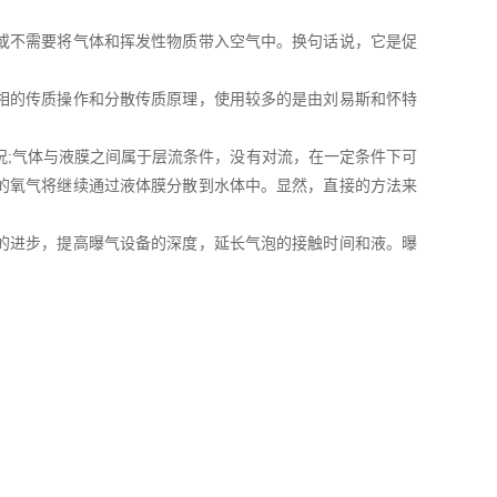
或不需要将气体和挥发性物质带入空气中。换句话说，它是促
相的传质操作和分散传质原理，使用较多的是由刘易斯和怀特
况;气体与液膜之间属于层流条件，没有对流，在一定条件下可
的氧气将继续通过液体膜分散到水体中。显然，直接的方法来
的进步，提高曝气设备的深度，延长气泡的接触时间和液。曝