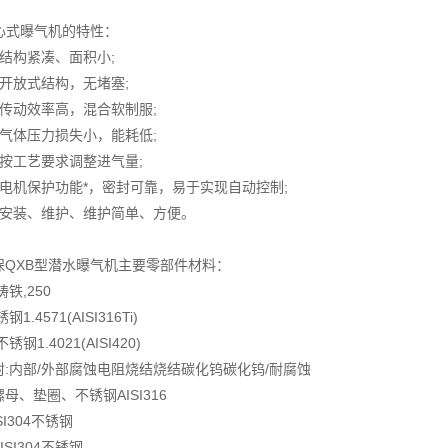
离心式曝气机的特性：
构紧凑、面积小;
放式结构，无堵塞;
动效率高，混合软制服;
体压力损失小，能耗低;
工艺要求调整进气量;
机保护功能*，密封可靠，易于实现自动控制;
装、维护、维护简单、方便。
保QXB型潜水曝气机主要零部件材料：
铁,250
1.4571(AISI316Ti)
锈钢1.4021(AISI420)
封:内部/外部腐蚀电阻烧结烧结碳化钨碳化钨/耐腐蚀
母、垫圈、不锈钢AISI316
SI304不锈钢
ISI304不锈钢