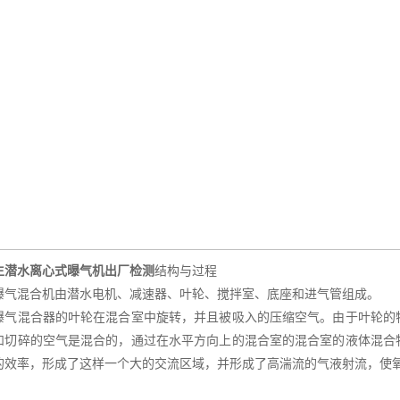
生潜水离心式曝气机出厂检测
结构与过程
曝气混合机由潜水电机、减速器、叶轮、搅拌室、底座和进气管组成。
曝气混合器的叶轮在混合室中旋转，并且被吸入的压缩空气。由于叶轮的
和切碎的空气是混合的，通过在水平方向上的混合室的混合室的液体混合
的效率，形成了这样一个大的交流区域，并形成了高湍流的气液射流，使