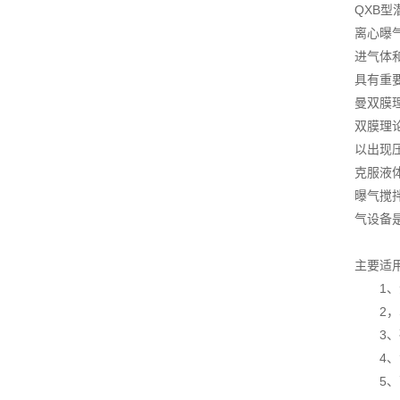
QXB
离心曝
进气体
具有重
曼双膜
双膜理
以出现
克服液体
曝气搅
气设备
主要适
1、深
2，S
3、硝
4、污
5、高