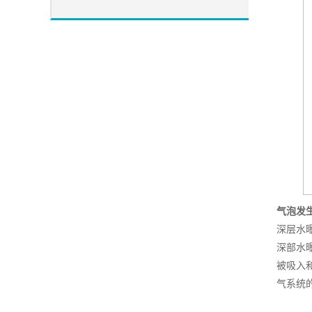
气泡发
深层水
深部水
被吸入
气系统