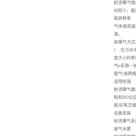
射流曝气随
对较少，能
氧转移率
气体被高速
递。
各曝气方式在
）, 在污
度大小的参
气α系数一
服气/液两
适用性强
射流曝气器
制和DO仪
氧/好氧交
设备安装
射流曝气系
废气水雾