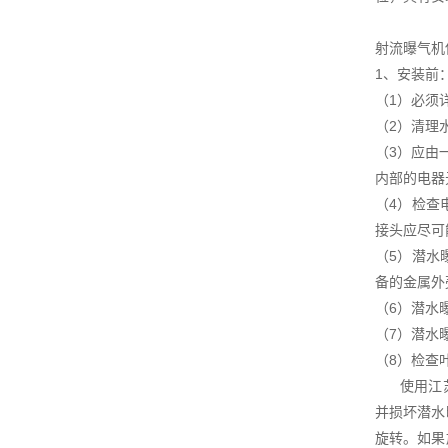
射流曝气机
1、安装前
（1）必须
（2）清理
（3）应由
内部的电器
（4）检查
接头应尽可
（5）潜水
备的金属外
（6）潜水
（7）潜水
（8）检查
使用江苏杜
并损坏潜水
旋转。如果