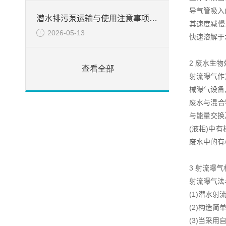
导气管吸入
潜水排污泵运输与使用注意事项说明
其速度减慢
2026-05-13
快速溶解于
2 废水生
查看全部
射流曝气作
械曝气设备
废水与混合
与能量交换
(液相)中
废水中的有
3 射流曝
射流曝气法
(1)潜水
(2)构造
(3)当采