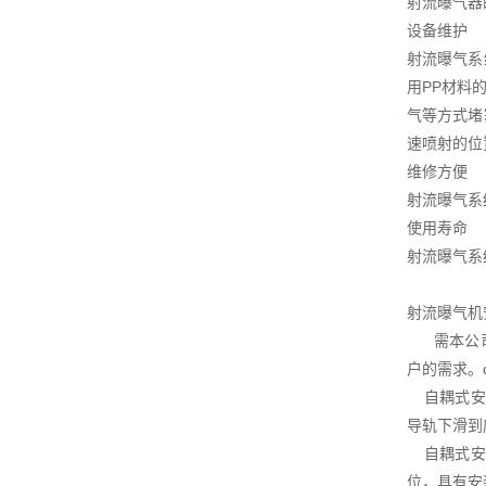
射流曝气器
设备维护
射流曝气系
用PP材料
气等方式堵
速喷射的位
维修方便
射流曝气系
使用寿命
射流曝气系
射流曝气机
需本公司协
户的需求。
自耦式安装
导轨下滑到
自耦式安装
位，具有安