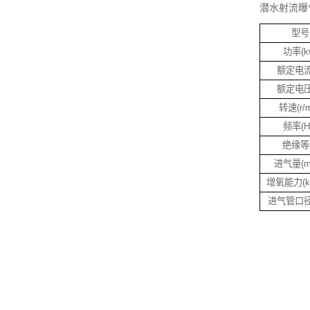
潜水射流曝
型号
功率(k
额定电流
额定电压
转速(r/m
频率(H
绝缘等
进气量(m3
增氧能力(kg
进气管口径