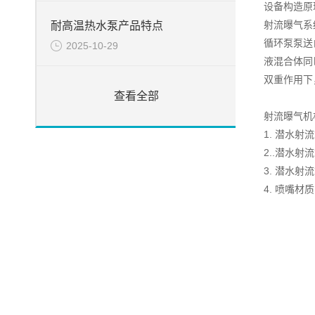
设备构造原
射流曝气系
耐高温热水泵产品特点
循环泵泵送
2025-10-29
液混合体同
双重作用下
查看全部
射流曝气机
1. 潜水射
2..潜水
3. 潜水
4. 喷嘴材