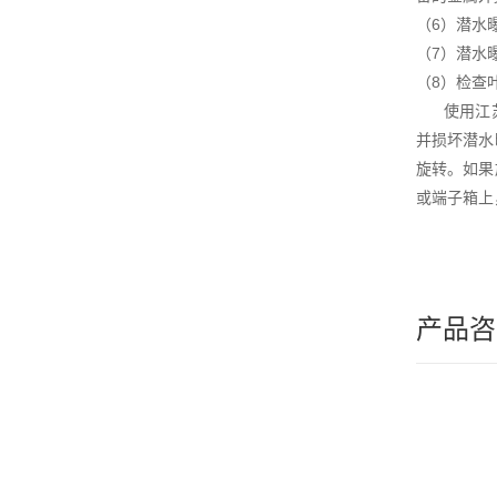
（6）潜水
（7）潜水
（8）检查
使用江苏杜
并损坏潜水
旋转。如果
或端子箱上
产品咨