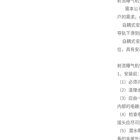
射流曝气机
需本公司协
户的需求。
自耦式安装
导轨下滑到
自耦式安装
位，具有安
射流曝气机
1、安装前
（1）必须
（2）清理
（3）应由
内部的电器
（4）检查
接头应尽可
（5）潜水
备的金属外