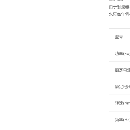
由于射流器
水泵每年例
型号
功率(kw
额定电流
额定电压
转速(r/m
频率(Hz