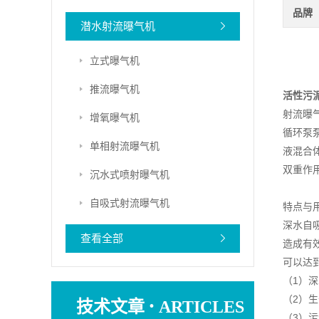
品牌
潜水射流曝气机
立式曝气机
推流曝气机
活性污
射流曝
增氧曝气机
循环泵
单相射流曝气机
液混合
双重作
沉水式喷射曝气机
自吸式射流曝气机
特点与
深水自
查看全部
造成有
可以达
（1）
·
（2）
技术文章
ARTICLES
（3）