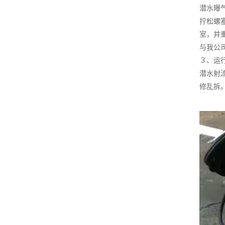
潜水曝
拧松螺
室，并
与我公
３、运
潜水射
修乱拆