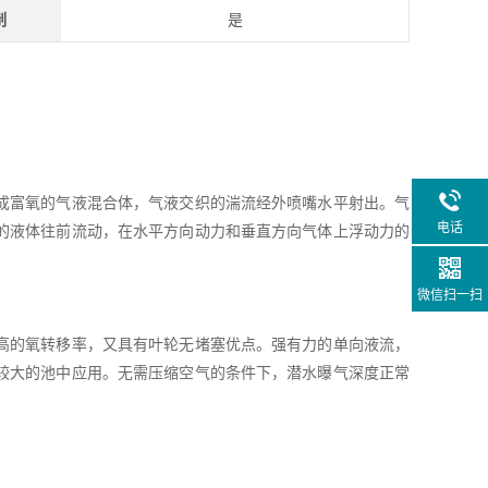
制
是
成富氧的气液混合体，气液交织的湍流经外喷嘴水平射出。气
电话
的液体往前流动，在水平方向动力和垂直方向气体上浮动力的
微信扫一扫
高的氧转移率，又具有叶轮无堵塞优点。强有力的单向液流，
较大的池中应用。无需压缩空气的条件下，潜水曝气深度正常