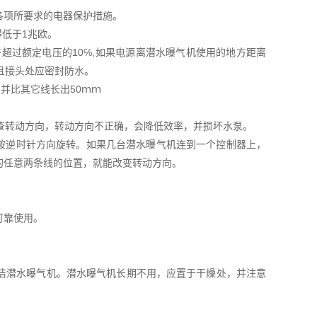
各项所要求的电器保护措施。
得低于1兆欧。
超过额定电压的10℅,如果电源离潜水曝气机使用的地方距离
,且接头处应密封防水。
牢并比其它线长出50ｍｍ
查转动方向，转动方向不正确，会降低效率，并损坏水泵。
按逆时针方向旋转。如果几台潜水曝气机连到一个控制器上，
的任意两条线的位置，就能改变转动方向。
可靠使用。
洁潜水曝气机。潜水曝气机长期不用，应置于干燥处，并注意