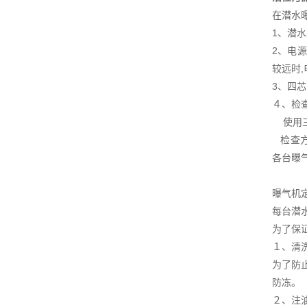
在潜水
1、潜
2、电
较远时
3、四
４、检
使用三
检查方
各台曝
曝气机
每台潜
为了保
１、清
为了防
防冻。
２、注