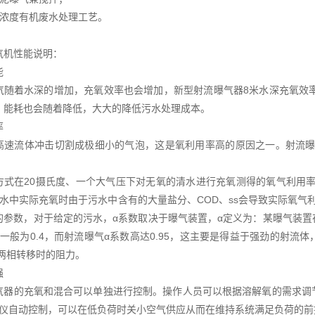
高浓度有机废水处理工艺。
气机性能说明：
能
气随着水深的增加，充氧效率也会增加，新型射流曝气器8米水深充氧效率
，能耗也会随着降低，大大的降低污水处理成本。
率
高速流体冲击切割成极细小的气泡，这是氧利用率高的原因之一。射流曝
式在20摄氏度、一个大气压下对无氧的清水进行充氧测得的氧气利用率为SOTR（ 标准
在污水中实际充氧时由于污水中含有的大量盐分、COD、ss会导致实际氧
的参数，对于给定的污水，α系数取决于曝气装置，α定义为：某曝气装
数一般为0.4，而射流曝气α系数高达0.95，这主要是得益于强劲的射
液两相转移时的阻力。
强
气器的充氧和混合可以单独进行控制。操作人员可以根据溶解氧的需求调
O仪自动控制，可以在低负荷时关小空气供应从而在维持系统满足负荷的