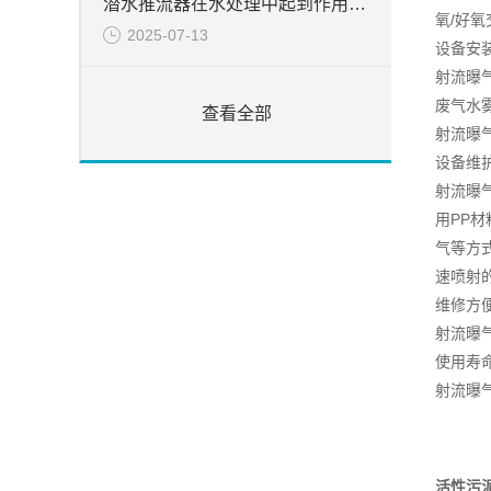
潜水推流器在水处理中起到作用分析
氧/好氧
2025-07-13
设备安
射流曝
废气水
查看全部
射流曝
设备维
射流曝
用PP
气等方
速喷射
维修方
射流曝
使用寿
射流曝
活性污