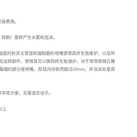
安装费用。
、转刷）那样产生水雾和泡沫。
强度的射流主管道和强耐磨的喷嘴使得其终生免维护，以及所
内无运转部件，使得其可以做到终生免维护。对于常导致微孔曝
最细的部分是喷嘴，但其内径依然超过20mm，并且此处是高
养非常方便，无需清空池子。
以上