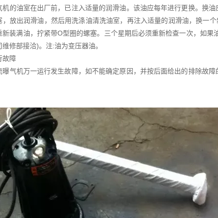
气机的油室在出厂前，已注入适量的润滑油。该油应每年进行更换。换油
塞，放出润滑油，然后用洗涤油清洗油室，再注入适量的润滑油，换一个
重新装满油，拧紧带O型圈的螺塞。三个星期后必须重新检查一次，如果
司维修部接洽)。注:油为变压器油。
行故障
流曝气机万一运行发生故障，如不能确定原因，并按后面给出的排除故障
。