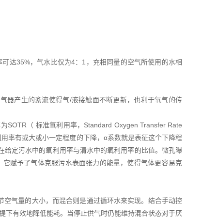
可达35%，气水比仅为4：1，充相同量的空气所使用的水相
气器产生的紊流使得气/液接触面不断更新，也利于氧气的传
氧利用率，Standard Oxygen Transfer Rate
气利用率有或大或小一定程度的下降，α系数就是表征这个下降程
置在给定污水中的氧利用率与清水中的氧利用率的比值。微孔曝
流体，它赋予了气体克服污水表面张力的能量，使得气体更容易克
节空气量的大小，而混合则是通过循环水来实现。结合手动控
前提下有效地降低能耗。当停止供气时仍能维持混合状态对于厌