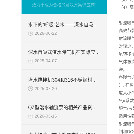
致力于成为合格的解决方案供应商！
（4）
射流曝
水下的“呼吸”艺术——深水自吸式潜水曝气机的技术原理与核心优势
高效节
2026-06-22
射流曝
对较少
深水自吸式潜水曝气机在实际应用场景中的性能优势
氧转移
2025-04-07
气体被
递。
各曝气方
潜水搅拌机304和316不锈钢材质的区别
）, 
2025-07-20
度大小
气α系
QZ型潜水轴流泵的相关产品资料介绍
服气/
2026-03-16
适用性
射流曝
制和D