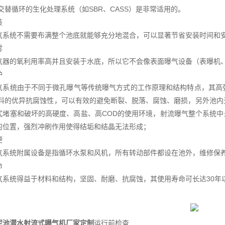
交替循环的生化处理系统（如SBR、CASS）是非常适用的。
装
气系统不需要布满整个池底就能够充分地混合，可以显著节省安装时间和
雾
气器的氧利用率高并且安装于水底，所以它不会像表面曝气设备（表曝机
护
气系统由于不同于微孔曝气等传统曝气方式的工作原理和结构特点，其高
材料的优异抗腐蚀性，可以有效的避免断裂、脱落、腐蚀、磨损，另外池
式堵塞和破坏的高硬度、高盐、高COD的使用环境，射流曝气整个系统中
的位置，强烈冲刷作用使得结垢和结晶无法形成；
便
气系统附属设备是指循环水泵和风机，所有转动部件都设在池外，维修保
命
气系统得益于材料和结构，坚固、耐磨、抗腐蚀，其使用寿命可长达30年
泥池潜水射流式曝气机厂家定制
运行前检查