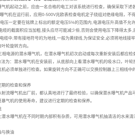
曝气机起动之前，应由一名合格的电工对该系统进行检查，确保采取下述
水曝气机在运行前，应用0-500V兆欧表检查电机定子绕组对绝缘电阻，不
源电压一定要在铭牌上标出的额定电压5℅的范围内,电源电压升高值不允许
,电缆的截面积应当加粗,接头应尽可能减少些,否则会使用电压下降得太多
芯电缆中,带有接地符号的为地线,一般为黄绿线,为保证安全,必须将地线接
查叶轮旋转方向。
相电源的潜水曝气机，在潜水曝气机初次启动或每次重新安装后都应检
法为：潜水曝气机在安装前，从底部向上看潜水曝气机的吸水口，叶轮
气机必须单独进行检查。如果旋转方向不正确可以交换控制器上三相线中
定期的检查和保养
水射流曝气机出厂前，都认真地进行了最终检验，以确保潜水曝气机产品
证暴气机的使用寿命，建议进行定期的检查和保养。
洗
止潜水曝气机在不同时期内部积有杂质，可用潜水曝气机抽清洁的水来清
油与换油