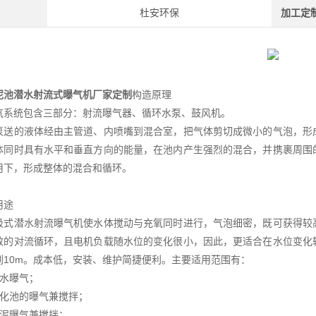
杜安环保
加工定
泥池潜水射流式曝气机厂家定制
构造原理
气系统包含三部分：射流曝气器、循环水泵、鼓风机。
泵送的液体经由主管道、内喷嘴到混合室，把气体剪切成微小的气泡，形
体同时具有水平和垂直方向的能量，在池内产生强烈的混合，并携裹周围
用下，形成整体的混合和循环。
用途
吸式潜水射流曝气机使水体搅动与充氧同时进行，气泡细密，既可获得较
效的对流循环，且电机负载随水位的变化很小，因此，更适合在水位变化
到10m。成本低，安装、维护简捷便利。主要适用范围有：
深水曝气；
生化池的曝气兼搅拌；
污泥曝气兼搅拌；