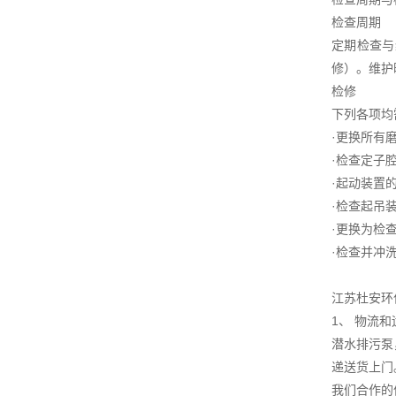
检查周期
定期检查与
修）。维护
检修
下列各项均
·更换所有
·检查定子
·起动装置
·检查起吊
·更换为检
·检查并冲
江苏杜安环
1、 物流
潜水排污泵
递送货上门
我们合作的