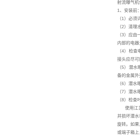
射流曝气机
1、安装前
（1）必须
（2）清理
（3）应由
内部的电器
（4）检查
接头应尽可
（5）潜水
备的金属外
（6）潜水
（7）潜水
（8）检查
使用江苏杜
并损坏潜水
旋转。如果
或端子箱上