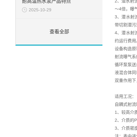
2、潜水射
耐高温热水泵产品特点
～4倍，曝
2025-10-29
3、潜水射
带切割潜污
查看全部
4、潜水射
约运行费用
设备构造原
射流曝气系
循环泵泵送
液混合体同
双重作用下
适用工况：
自耦式射流
1、较高介质
2、介质的P
3、介质密度
注：表中进