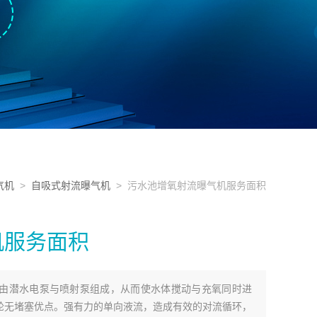
气机
>
自吸式射流曝气机
> 污水池增氧射流曝气机服务面积
机服务面积
由潜水电泵与喷射泵组成，从而使水体搅动与充氧同时进
轮无堵塞优点。强有力的单向液流，造成有效的对流循环，