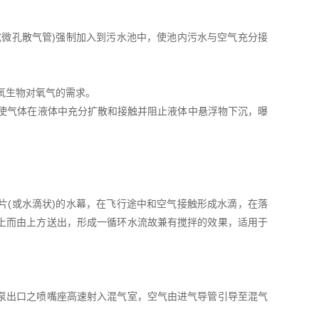
或微孔散气管)强制加入到污水池中，使池内污水与空气充分接
氧生物对氧气的需求。
要使气体在液体中充分扩散和接触并阻止液体中悬浮物下沉，曝
片(或水滴状)的水幕，在飞行途中和空气接触形成水滴，在落
上而由上方送出，形成一循环水流故兼有搅拌的效果，适用于
泵出口之喷嘴座高速射入混气室，空气由进气导管引导至混气