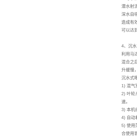
潜水射
深水自
造成有
可以达
4、沉
利用马
混合之
升缓慢
沉水式
1) 
2) 
速。
3) 
4) 
5) 
合使用