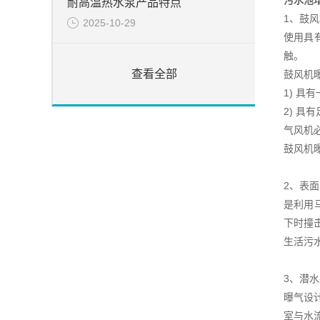
污水池
耐高温热水泵产品特点
1、鼓
2025-10-29
使用具
触。
查看全部
鼓风机
1) 
2) 
气风机
鼓风机曝
2、表
是利用
下时撞
生活污
3、潜
曝气设
室与水