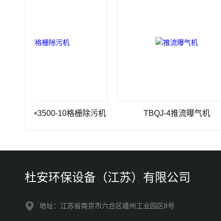
200×3500-10格栅除污机
TBQJ-4推流曝气机
杜安环保设备（江苏）有限公司
地址：江苏省南京市六合区雄州工业园区8号