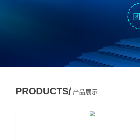
PRODUCTS/
产品展示