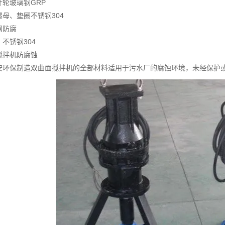
叶轮玻璃钢GRP
母、垫圈不锈钢304
钢防腐
不锈钢304
搅拌机防腐蚀
安环保制造双曲面搅拌机的全部材料适用于污水厂的腐蚀环境，未经保护