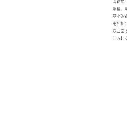
涡轮式
螺栓、螺
基座碳
电控柜：
双曲面
江苏杜