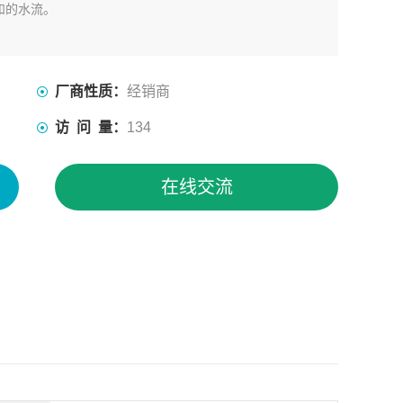
和的水流。
厂商性质：
经销商
访 问 量：
134
在线交流