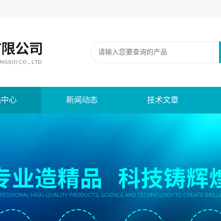
品中心
新闻动态
技术文章