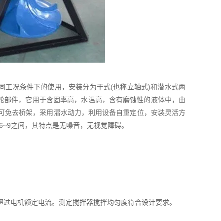
同工况条件下的使用，安装分为干式(也称立轴式)和潜水式两
轮部件，它用于含固率高，水温高，含有磨蚀性的液体中，由
，可免去桥架，采用潜水动力，利用设备自重定位，安装灵活方
6~9之间，其特点是无噪音，无视觉障碍。
超过电机额定电流。测定搅拌器搅拌均匀度符合设计要求。