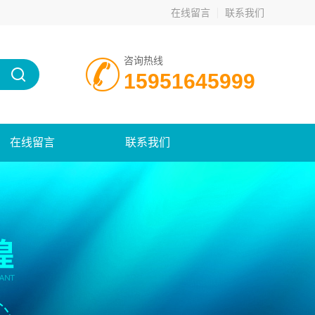
在线留言
联系我们
咨询热线
15951645999
在线留言
联系我们