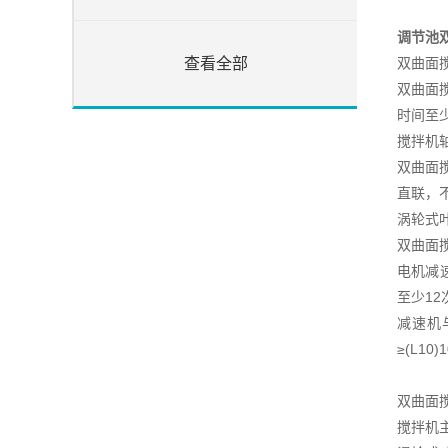
调节池
双曲面
查看全部
双曲面
时间至少
搅拌机
双曲面
直联，
涡轮式
双曲面
电机减速
至少12
减速机
≥(L10
双曲面
搅拌机