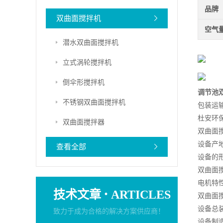
品牌
双曲面搅拌机
空气
潜水双曲面搅拌机
立式涡轮搅拌机
倒伞形搅拌机
调节池
不锈钢双曲面搅拌机
包装运
杜安环
双曲面搅拌器
双曲面
设备产
查看全部
设备的
双曲面
电机特
·
技术文章
ARTICLES
双曲面
设备总
致力于成为合格的解决方案供应商！
设备制