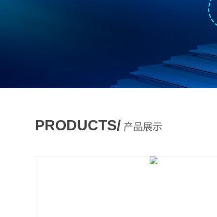
PRODUCTS/
产品展示