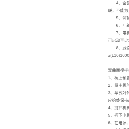
4、全部的
联，不能为
5、涡轮式
6、叶轮的
7、电机减
可启动至少
8、减速机
≥(L10)10
双曲面搅拌
1、桥上预
2、将主机
3、伞式叶
应始终保持
4、搅拌机
5、拆下电
6、在电源