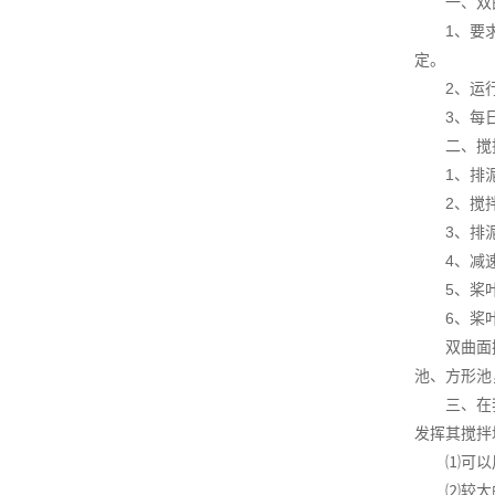
一、双曲
1、要求具
定。
2、运行可
3、每日2
二、搅拌
1、排泥
2、搅拌
3、排泥综
4、减速机
5、桨叶
6、桨叶转
双曲面搅拌
池、方形池
三、在我国
发挥其搅拌
⑴可以用在
⑵较大的比