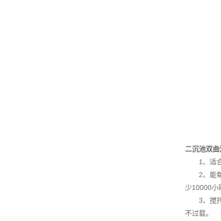
二沉池双曲
1、适合于
2、能每日
少10000
3、搅拌机
不过载。