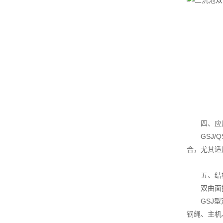
四、应
GSJ/Q
合，尤其适
五、结
双曲面搅拌
GSJ型双
钢绳、主机