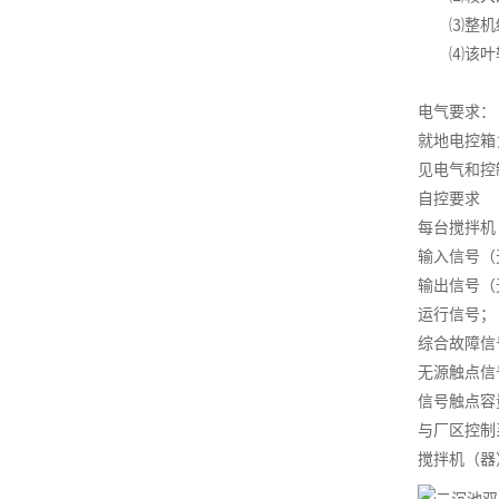
⑶整机结
⑷该叶轮
电气要求：
就地电控箱
见电气和控
自控要求
每台搅拌机
输入信号（
输出信号（
运行信号；
综合故障信
无源触点信
信号触点容量
与厂区控制
搅拌机（器