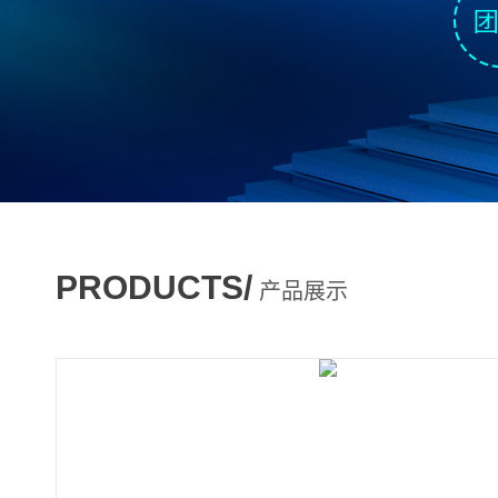
PRODUCTS/
产品展示