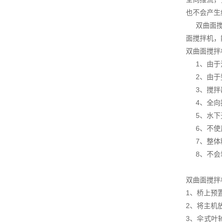
也不会产生
双曲面搅拌
面搅拌机，
双曲面搅拌
1、由于
2、由于整
3、搅拌器
4、全向推
5、水下无
6、不使用
7、整体精
8、不会堵
双曲面搅拌
1、桥上预
2、将主机
3、伞式叶