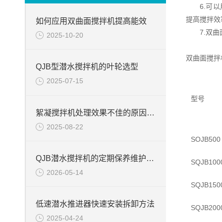
6.可以用
提高搅拌效
如何应用双曲面搅拌机提高能效
7.双曲面
2025-10-20
双曲面搅拌
QJB型潜水搅拌机的叶轮选型
2025-07-15
型号
絮凝搅拌机处理效果不佳的原因剖析
2025-08-22
SOJB500
QJB潜水搅拌机的定期保养维护的注意事项
SQJB100
2026-05-14
SQJB150
低速潜水推进器快速安装拆卸方法
SQJB200
2025-04-24