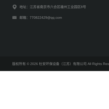
地址：江苏省南京市六合区雄州工业园区8号
邮箱：770822429@qq.com
版权所有 © 2026 杜安环保设备（江苏）有限公司 All Rights R