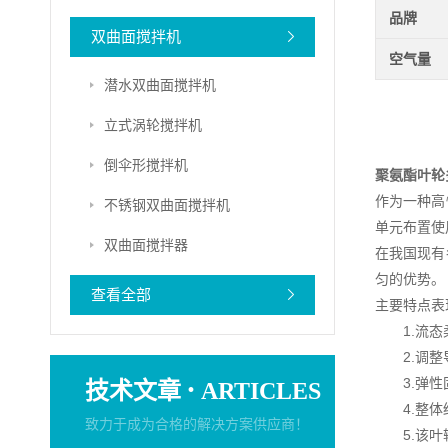
品牌
双曲面搅拌机
空气量
潜水双曲面搅拌机
立式涡轮搅拌机
倒伞形搅拌机
聚氨酯叶轮
作为一种高
不锈钢双曲面搅拌机
单元布置使
双曲面搅拌器
在我国现有
匀的优势。
查看全部
主要特点表
1.流态
2.调整
·
3.弹性
技术文章
ARTICLES
4.整体结
致力于成为合格的解决方案供应商！
5.该叶轮