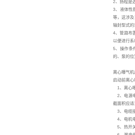
2、扬程是
3、液体性
等，这涉及
轴封型式的
4、管路布
以便进行系
5、操作条
的、泵的位
离心曝气机
启动前离心
1、离心曝
2、电源电
截面积应适
3、电缆接
4、电机电
5、热开关
6、漏电保