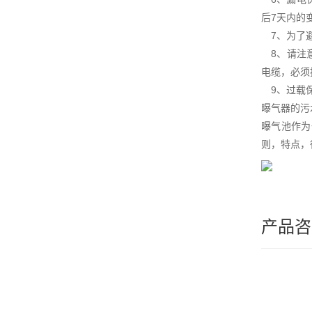
后7天内的
7、为了避
8、请注意
电缆，必须
9、过载保
曝气器的污
曝气池作为
则，特点，
产品咨