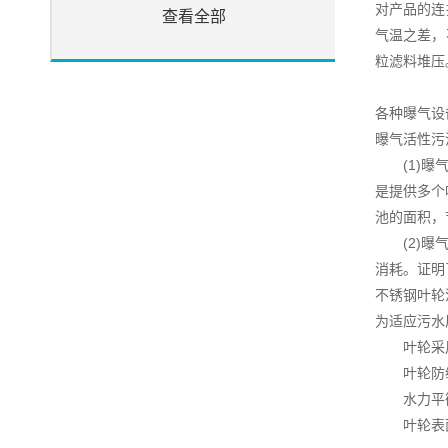
对产品的连
查看全部
气温之差，
粒滤料堆压
各种曝气设
曝气活性污
(1)曝气
是提供多个
池的面积，
(2)曝气
消耗。证明
不锈钢叶轮
为适应污水
叶轮采用C
叶轮防缠
水力平衡
叶轮表面