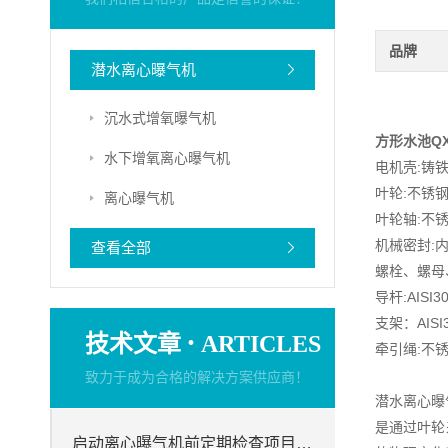
品牌
潜水离心曝气机
沉水式增氧曝气机
方形水池Q
水下增氧离心曝气机
电机壳:铸铁,
叶轮:不锈钢1.
离心曝气机
叶轮轴:不锈钢1
机械密封:
查看全部
螺栓、螺母、
导杆:AISI
支架：AISI
·
技术文章
ARTICLES
牵引绳:不锈钢
致力于成为合格的解决方案供应商！
潜水离心曝
是通过叶轮
启动离心曝气机前定期检查项目分析