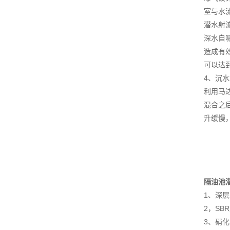
室与水
潜水射
深水自
造成有
可以达
4、沉
利用马
混合之
升缓慢
隔油池
1、深层
2，SB
3、硝