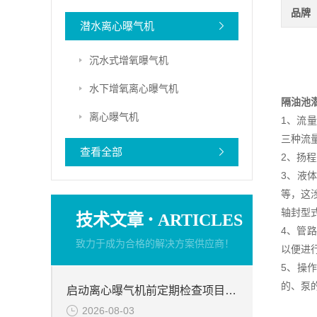
品牌
潜水离心曝气机
沉水式增氧曝气机
水下增氧离心曝气机
隔油池
离心曝气机
1、流
三种流
查看全部
2、扬
3、液
等，这
·
轴封型
技术文章
ARTICLES
4、管
致力于成为合格的解决方案供应商！
以便进
5、操
的、泵
启动离心曝气机前定期检查项目分析
2026-08-03