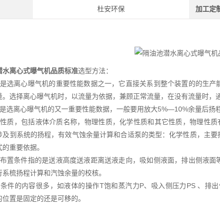
杜安环保
加工定
潜水离心式曝气机品质标准
选型方法：
量是选离心曝气机的重要性能数据之一，它直接关系到整个装置的的生产
量。选择离心曝气机时，以流量为依据，兼顾正常流量，在没有流量时，通
程是选离心曝气机的又一重要性能数据，一般要用放大5%—10%余量后扬
体性质，包括液体介质名称，物理性质，化学性质和其它性质，物理性质
涉及到系统的扬程，有效气蚀余量计算和合适泵的类型：化学性质，主要
式的重要依据。
路布置条件指的是送液高度送液距离送液走向，吸如侧液面，排出侧液面
行系梳扬程计算和汽蚀余量的校核。
作条件的内容很多，如液体的操作T饱和蒸汽力P、吸入侧压力PS 、排
的位置是固定的还是可移的。