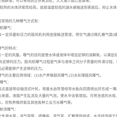
生物群落，可以有效防止厌氧消化，大大减少腐烂恶臭味。
层较热的水体厌氧性较高，底部温度较低的湖水被输送到表层后，抑止水体
其常用的几种曝气方式有：
风机曝气：
有一定风量和压力的鼓风机利用连接输送管道，将空气通过微孔散气盘(
曝气的特点：
具有一定的风量。曝气的目的是使水体或液体中增加足够的溶解氧，以满足
、具有足够的压力。鼓风机曝气过程是气体与液体之间分子质量的传递过程
机必需能够产生足够的压力。
气的主要应用领域：(1)水产养殖鼓风曝气;(2)水处理鼓风曝气。
面曝气：
马达直接带动轴流式叶轮，将废水由导管经导水板向四周喷出并形成一薄
击液面，液面产生乱流及大量的气泡，使水中含氧增加。可将池底的水吸
水，农牧养殖供氧及其他各种工业污水曝气等。
水射流曝气：
计专用水泵，进气导管、喷嘴座、混气室、扩散管所组成，水流经连接于