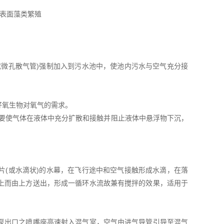
表面藻类繁殖
或微孔散气管)强制加入到污水池中，使池内污水与空气充分接
好氧生物对氧气的需求。
，要使气体在液体中充分扩散和接触并阻止液体中悬浮物下沉，
片(或水滴状)的水幕，在飞行途中和空气接触形成水滴，在落
上而由上方送出，形成一循环水流故兼有搅拌的效果，适用于
泵出口之喷嘴座高速射入混气室，空气由进气导管引导至混气