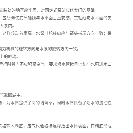
泵安装处的地基应牢固，对固定式泵站应修专门的基础。
管，应尽量使底阀轴线与水平面垂直安装，其轴线与水平面的夹
进入泵内。
下，这样传动效率高，水泵叶轮转向应与箭头指示方向一致；采
证动力机械的旋转方向与水泵的旋转方向一致。
以上的距离。
，运行时管内不应积聚空气，要求吸水管微呈上斜与水泵进水口
气返回湖中。
动，为水体提供了高的增氧率，同时水体具备了活水的流动性
气被输入湖底，废气也会被掺混释放出水体表面，在湖底形成