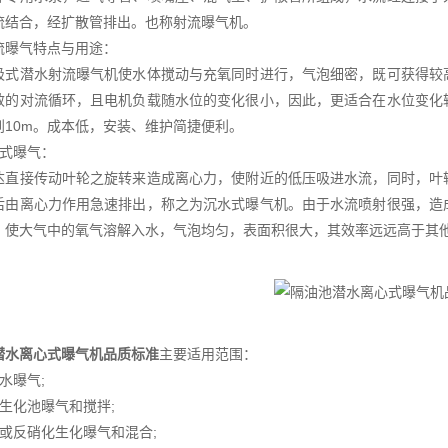
流结合，经扩散管排出。也称射流曝气机。
流曝气特点与用途：
吸式潜水射流曝气机使水体搅动与充氧同时进行，气泡细密，既可获得较
效的对流循环，且电机负载随水位的变化很小，因此，更适合在水位变化
到10m。成本低，安装、维护简捷便利。
水式曝气：
达直接传动叶轮之旋转来造成离心力，使附近的低压吸进水流，同时，叶
后由离心力作用急速排出，称之为沉水式曝气机。由于水流喷射很强，造
，使大气中的氧气溶解入水，气泡均匀，表面积很大，其效率远远高于其
潜水离心式曝气机品质标准
主要适用范围：
水曝气;
R生化池曝气和搅拌;
化或反硝化生化曝气和混合;