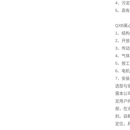
4、污泥
5、高
QXB
1、结构
2、开放
3、传
4、气
5、按
6、电
7、安
选型与
需本公
足用户
部，在
封。自
定位，