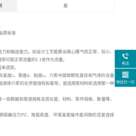
制
是
能力和输送能力。如设计工艺能算出离心曝气机正常、较小、
常可取正常流量的1.1倍作为流量。
电话
程来选型。
有温度c、密度d、粘度u，介质中固体颗粒直径和气体的含量
微信扫一扫
指液体介质的化学腐蚀性和毒性，是选用泵材料和选用那一种
等一些数据和管道规格及其长度、材料、管件规格、数量等，
出侧容器压力PZ、海拔高度、环境温度操作是间隙的还是连续