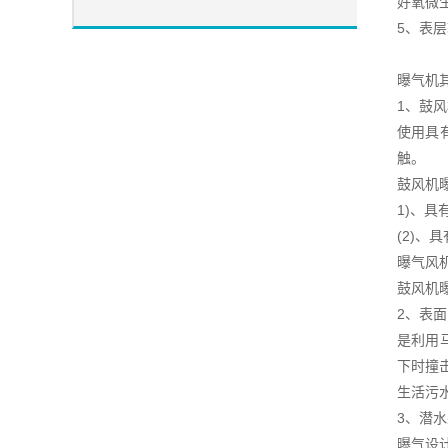
好氧微
5、表
曝气机
1、鼓
使用具
触。
鼓风机
1)、
(2)
曝气风
鼓风机曝
2、表
是利用
下时撞
生活污
3、潜
曝气设