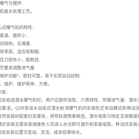
曝气与搅拌;
有机废水处理工艺。
离心式曝气机的特性：
紧凑、面积小;
式结构，无堵塞;
动效率高，混合软制服;
体压力损失小，能耗低;
工艺要求调整进气量;
机保护功能*，密封可靠，易于实现自动控制;
装、维护、维护简单、方便。
安装：
司协助选潜水曝气机时，用户应提供池型、介质特性、所需进气量、潜水
的需求。QSB型深水自吸式潜水射流曝气机的安装形式有自耦式和移动
池顶安装好配套的支撑块，用导轨使两者相连，潜水电泵与特定支架联接
耦式安装无需安装或维修人员进入水坑即可提升和安装电泵。移动式安装
具有安装位置可变动、灵活、成本低等特点。