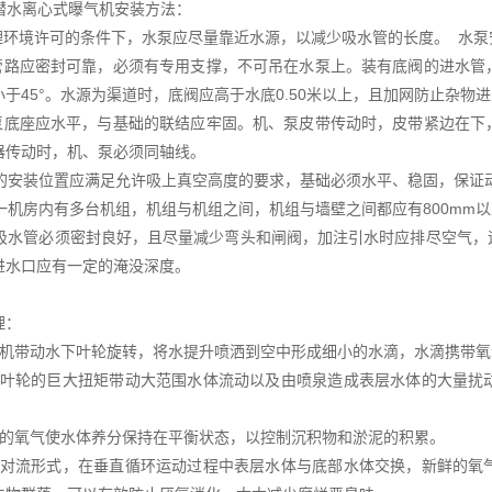
型潜水离心式曝气机安装方法：
地理环境许可的条件下，水泵应尽量靠近水源，以减少吸水管的长度。 水
水管路应密封可靠，必须有专用支撑，不可吊在水泵上。装有底阀的进水
小于45°。水源为渠道时，底阀应高于水底0.50米以上，且加网防止杂物
、泵底座应水平，与基础的联结应牢固。机、泵皮带传动时，皮带紧边在
器传动时，机、泵必须同轴线。
水泵的安装位置应满足允许吸上真空高度的要求，基础必须水平、稳固，保
若同一机房内有多台机组，机组与机组之间，机组与墙壁之间都应有800mm
水泵吸水管必须密封良好，且尽量减少弯头和闸阀，加注引水时应排尽空气
进水口应有一定的淹没深度。
理：
动机带动水下叶轮旋转，将水提升喷洒到空中形成细小的水滴，水滴携带氧
下叶轮的巨大扭矩带动大范围水体流动以及由喷泉造成表层水体的大量扰
足的氧气使水体养分保持在平衡状态，以控制沉积物和淤泥的积累。
体对流形式，在垂直循环运动过程中表层水体与底部水体交换，新鲜的氧