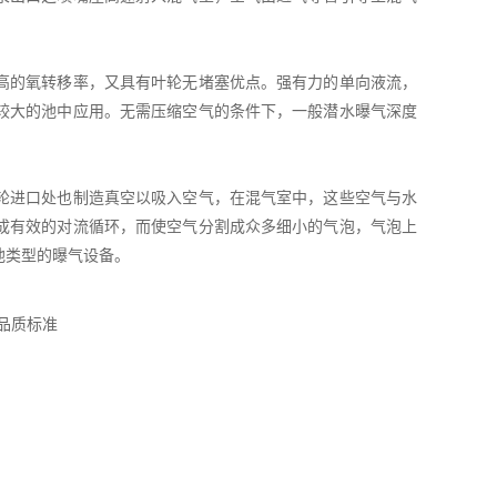
高的氧转移率，又具有叶轮无堵塞优点。强有力的单向液流，
较大的池中应用。无需压缩空气的条件下，一般潜水曝气深度
轮进口处也制造真空以吸入空气，在混气室中，这些空气与水
成有效的对流循环，而使空气分割成众多细小的气泡，气泡上
他类型的曝气设备。