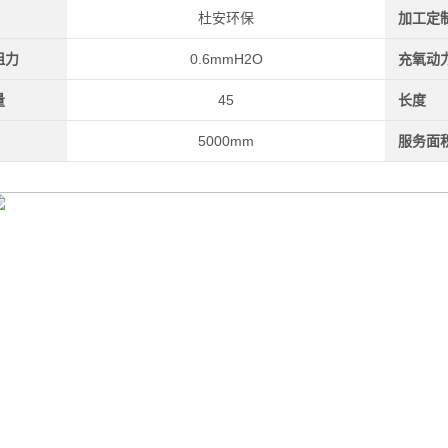
杜安环保
加工定
阻力
0.6mmH2O
充氧动
量
45
长度
5000mm
服务面