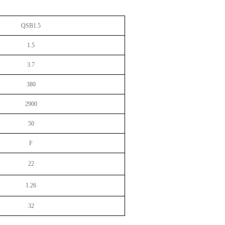
QSB1.5
1.5
3.7
380
2900
50
F
22
1.26
32