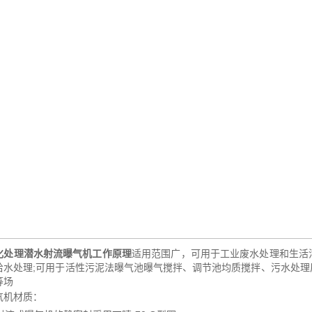
化处理潜水射流曝气机工作原理
适用范围广，可用于工业废水处理和生活
给水处理
;可用于活性污泥法曝气池曝气搅拌、调节池均质搅拌、污水处
等场
气机材质：