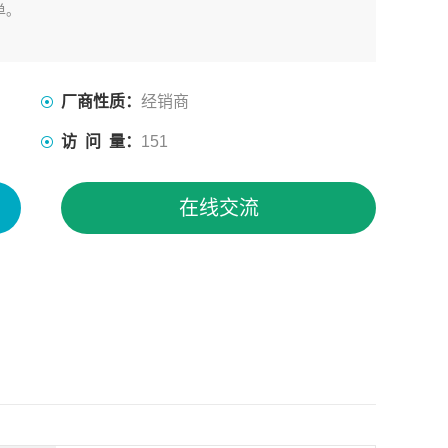
单。
厂商性质：
经销商
访 问 量：
151
在线交流