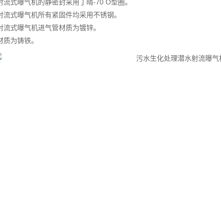
水射流式曝气机的静密封采用丁晴-70 O型圈。
潜水射流式曝气机所有紧固件均采用不锈钢。
水射流式曝气机进气管材质为镀锌。
嘴材质为铸铁。