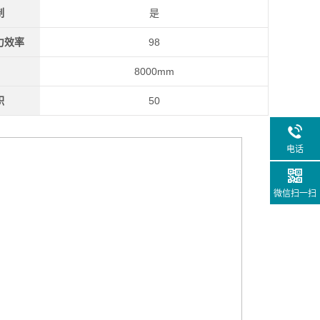
制
是
力效率
98
8000mm
积
50
电话
微信扫一扫