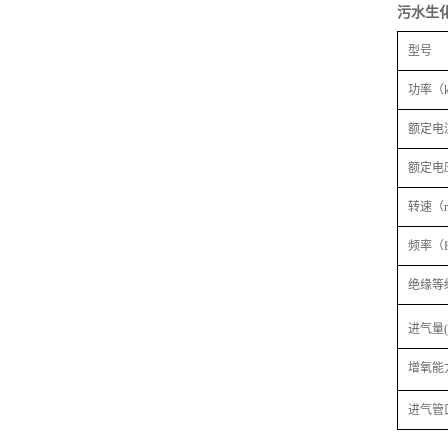
污水生
型号
功率（
额定电
额定电
转速（r
频率（
绝缘等
进气量(
增氧能
进气管口