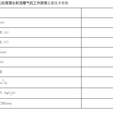
化处理潜水射流曝气机工作原理
主要技术参数
kW）
流（A）
压（V）
/min）
Hz）
级
3
m
/h)
力（kgO
/h）
2
径(mm)