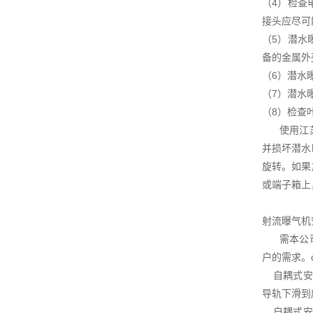
（4）检查
接头应尽可
（5）潜水
备的金属外
（6）潜水
（7）潜水
（8）检查
使用江苏杜
并损坏潜水
旋转。如果
或端子箱上
射流曝气机
需本公司协
户的需求。
自耦式安装
导轨下滑到
自耦式安装