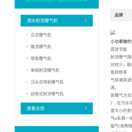
品牌
潜水射流曝气机
立式曝气机
小功率铸件
推流曝气机
高效节能
射流曝气随
增氧曝气机
对较少，能
单相射流曝气机
氧转移率
气体被高速
沉水式喷射曝气机
递。
自吸式射流曝气机
各曝气方式在
）, 在污
查看全部
度大小的参
气α系数一
服气/液两