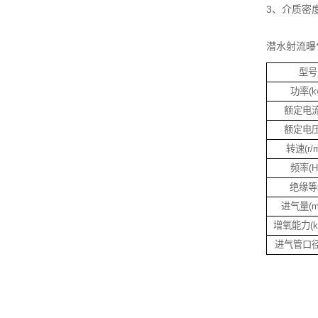
3、介质密度
潜水射流曝
型号
功率(k
额定电流
额定电压
转速(r/m
频率(H
绝缘等
进气量(m3
增氧能力(kg
进气管口径