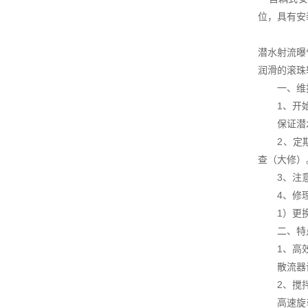
位，具有安
潜水射流曝
润滑的滚珠
一、维
1、开始进
保证潜水
2、定期检
查（大修）
3、注意检
4、修理车
1）更换轴
二、特
1、高效
散流器设计
2、搅拌
高速旋转的