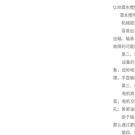
QJB潜水
潜水搅拌机
机械密封
容易出故障
出轴、轴承
故障的可能
第二、潜
设备的齿
象，齿轮啮
理，手盘输
第三、电
电机故障
音，电机空
孔；骨架油
由于轴承内
那么通过更
第四、需