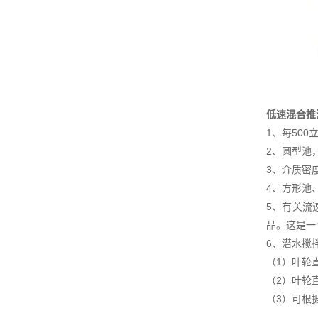
低速混合推
1、每50
2、圆型池
3、介质密
4、方形池
5、有关流
品。这是一
6、潜水搅
（1）叶轮
（2）叶轮
（3）可根