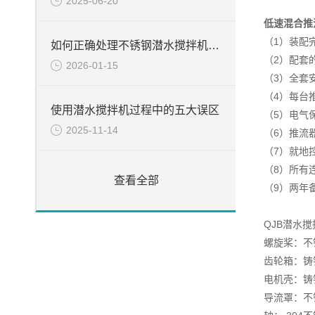
2025-06-20
低速混合推
（1）装配
如何正确处理不锈钢潜水搅拌机的常见故障
（2）配套
2026-01-15
（3）全套
（4）每台
使用潜水搅拌机过程中的五大误区
（5）电气
2025-11-14
（6）推流
（7）就地
（8）所有
查看全部
（9）两年
QJB潜水
螺旋桨：不锈钢
齿轮箱：铸铁 D
电机壳：铸铁 D
导流罩：不锈钢