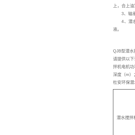
上，合上油
3、轴承润
4、潜水搅
液。
QJB型潜
请提供以下
拌机电机功
深度（m）
杜安环保潜
潜水搅拌