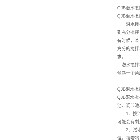
QJB潜水
QJB潜水
潜水搅拌机
到充分搅拌
有时候，某
充分的搅拌
求。
潜水搅拌机
倾斜一个角
QJB潜水
QJB潜水
池、调节池
1、换油：
可能会有剩
2、潜水搅
位，接着将