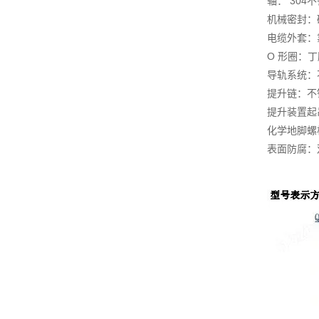
轴： 304
机械密封：碳
电缆外套：
O 形圈：丁
导轨系统：不锈
提升链：不锈钢
提升装置起吊
化学地脚螺栓
表面防腐：