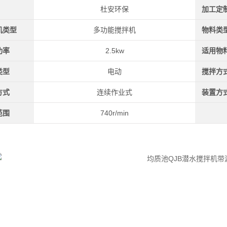
杜安环保
加工定
机类型
多功能搅拌机
物料类
功率
2.5kw
适用物
类型
电动
搅拌方
方式
连续作业式
装置方
范围
740r/min