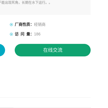
不能出现死角，长期在水下运行。。
厂商性质：
经销商
访 问 量：
186
在线交流