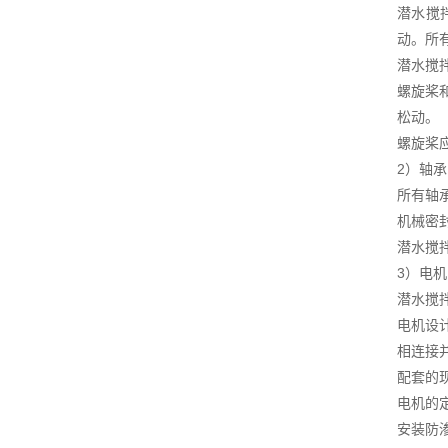
潜水搅
动。所
潜水搅
螺旋桨
松动。
螺旋桨
2）轴
所有轴承
机械密
潜水搅
3）电
潜水搅
电机设
相连接
配套的
电机的
安装防