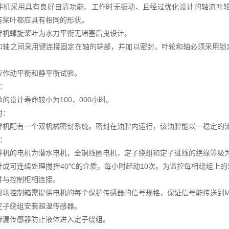
拌机采用具有良好自清功能、工作时无振动、且经过优化设计的轴流叶
有桨叶都应具有相同的形状。
拌机螺旋桨叶为水力平衡无堵塞后曳设计。
和轴之间采用键连接固定在轴的端部，并加以密封，叶轮和轴必须采用锁
应作动平衡和静平衡试验。
承：
的设计寿命较小为100，000小时。
封：
拌机配有一个双机械密封系统。密封在油腔内运行，该油腔能以一稳定的
机：
拌机的电机为潜水电机，全铜线圈电机，定子绕组和定子进线的绝缘等级为H
计成可连续处理搅拌40℃的介质，每小时起动10次。为监控每相绕组上
并与控制柜相连接。
现场控制箱需提供电机的每个保护传感器的信号规格，保证信号能传送到M
定子绕组安装超温传感器。
渗漏传感器防止液体进入定子绕组。