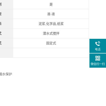
制
是
型
液-液
料
泥浆,化学品,纸浆
式
潜水式搅拌
式
固定式
电话
微信扫一扫