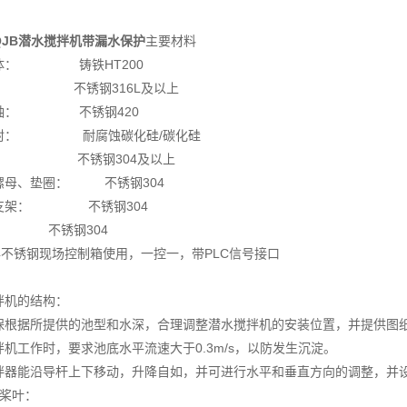
QJB潜水搅拌机带漏水保护
主要材料
体： 铸铁HT200
： 不锈钢316L及以上
轴： 不锈钢420
封： 耐腐蚀碳化硅/碳化硅
绳： 不锈钢304及以上
螺母、垫圈： 不锈钢304
支架： 不锈钢304
： 不锈钢304
04不锈钢现场控制箱使用，一控一，带PLC信号接口
拌机的结构：
保根据所提供的池型和水深，合理调整潜水搅拌机的安装位置，并提供图
拌机工作时，要求池底水平流速大于0.3m/s，以防发生沉淀。
拌器能沿导杆上下移动，升降自如，并可进行水平和垂直方向的调整，并
旋桨叶：