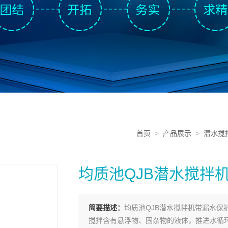
首页
>
产品展示
>
潜水搅
均质池QJB潜水搅拌
简要描述：
均质池QJB潜水搅拌机带漏水
搅拌含有悬浮物、固杂物的液体，推进水循