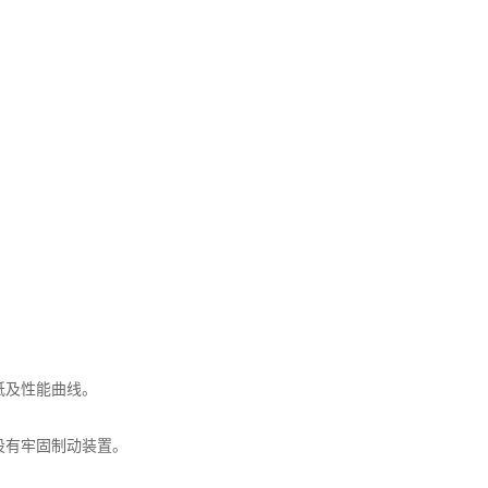
纸及性能曲线。
设有牢固制动装置。