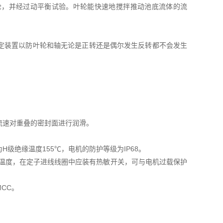
轮，并经过动平衡试验。叶轮能快速地搅拌推动池底流体的流
定装置以防叶轮和轴无论是正转还是偶尔发生反转都不会发生
流速对重叠的密封面进行润滑。
级绝缘温度155℃，电机的防护等级为IP68。
的温度，在定子进线线圈中应装有热敏开关，可与电机过载保护
CC。