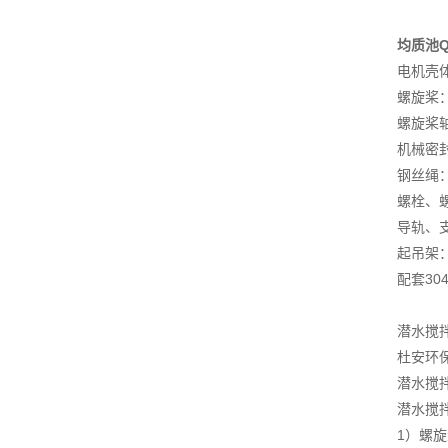
均质池
电机壳
螺旋桨
螺旋桨
机械密
钢丝
螺栓、
导轨、
起吊架
配套3
潜水搅
杜安环
潜水搅
潜水搅
1）螺