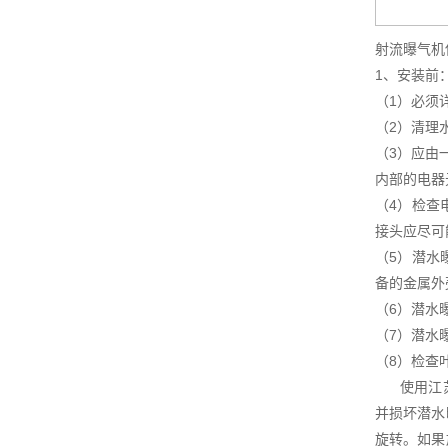
射流曝气机
1、安装前
（1）必须
（2）清理
（3）应由
内部的电器
（4）检查
接头应尽可
（5）潜水
备的金属外
（6）潜水
（7）潜水
（8）检查
使用江苏杜
并损坏潜水
旋转。如果