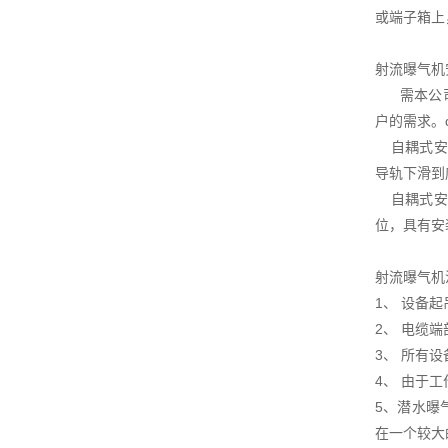
或端子箱上
射流曝气机
需本公司协
户的需求。
自耦式安装
导轨下滑到
自耦式安装
位，具有安
射流曝气机
1、 设备
2、 电缆
3、 所有
4、 由于
5、潜水曝
在一个较大