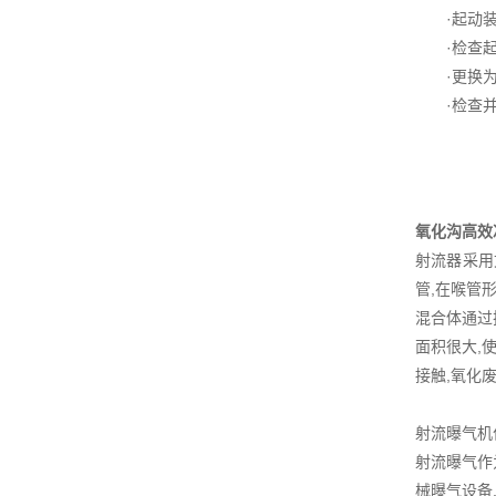
·起动装置
·检查起吊
·更换为
·检查并冲
氧化沟高效
射流器采用
管,在喉管
混合体通过
面积很大,
接触,氧化
射流曝气机
射流曝气作
械曝气设备