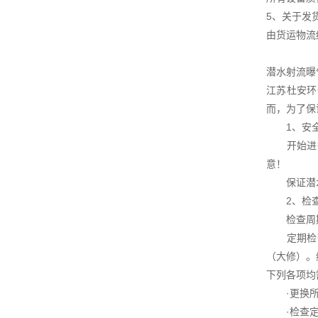
5、关于发
由货运物流
潜水射流曝
江苏杜安环
而，为了保
1、安全
开始进行
意！
保证潜水
2、检查
检查周
定期检查
（大修）。
下列各项均
·更换所有
·检查定子