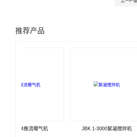
上一产
推荐产品
QJ-4推流曝气机
JBK 1-3000絮凝搅拌机