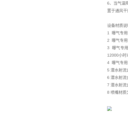
6、当气温
置于通风干
设备材质说
1 曝气专
2 曝气专
3 曝气专
12000小
4 曝气专
5 潜水射流
6 潜水射
7 潜水射
8 喷嘴材