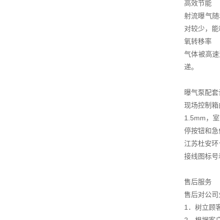
高效节能
射流曝气随
对较少，能
氧转移率
气体被高速
递。
曝气泵配套
现场控制箱
1.5mm
停按钮和急
江苏杜安环
接线图标号
售后服务
售后对公司
1．树立顾