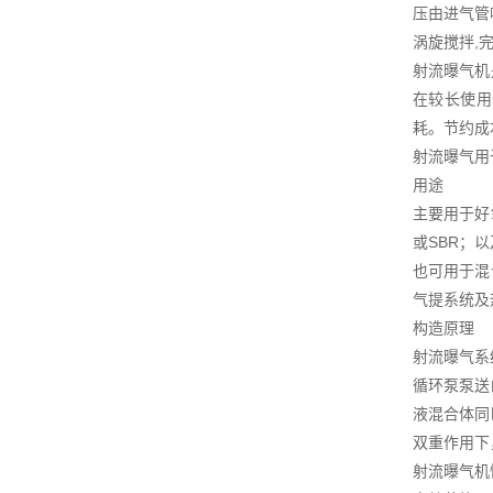
压由进气管
涡旋搅拌,
射流曝气机
在较长使用
耗。节约成
射流曝气用
用途
主要用于好
或SBR；
也可用于混
气提系统及
构造原理
射流曝气系
循环泵泵送
液混合体同
双重作用下
射流曝气机