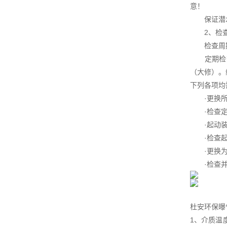
意！
保证潜水
2、检查
检查周
定期检查
（大修）。
下列各项均
·更换所有
·检查定子
·起动装置
·检查起吊
·更换为
·检查并冲
杜安环保曝
1、介质温度