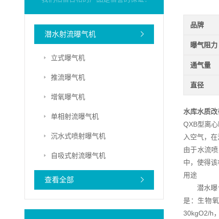
品牌
潜水射流曝气机
曝气阻力
立式曝气机
通气量
推流曝气机
直径
增氧曝气机
水库水质改
单相射流曝气机
QXB型离
沉水式喷射曝气机
入空气，在
由于水流喷
自吸式射流曝气机
中，使得该
用途
查看全部
潜水曝气机
是：生物氧
30kgO2