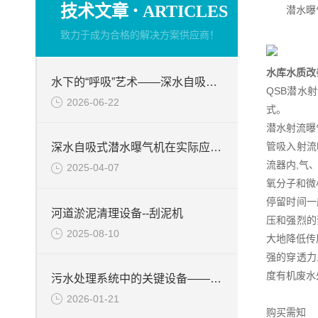
·
技术文章
ARTICLES
潜水曝气
致力于成为合格的解决方案供应商！
水库水质改
水下的“呼吸”艺术——深水自吸式潜水曝气机的技术原理与核心优势
QSB潜水
2026-06-22
式。
潜水射流曝
管吸入射流
深水自吸式潜水曝气机在实际应用场景中的性能优势
流器内,气
2025-04-07
氧分子和微
停留时间一
河道淤泥清理设备--刮泥机
压和强烈的
2025-08-10
大地降低传
强的穿透力
度有机废水
污水处理系统中的关键设备——硝化液回流泵
2026-01-21
购买需知