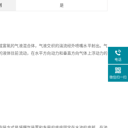
制
是
成富氧的气液混合体，气液交织的湍流经外喷嘴水平射出。气
的液体往前流动，在水平方向动力和垂直方向气体上浮动力的
电话
微信扫一扫
安装方式是将曝气装置和专用的底座固定在水池的底部，在池