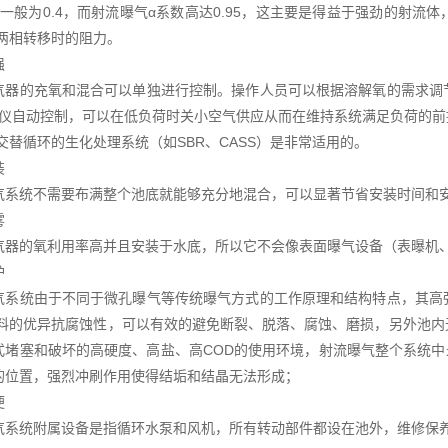
数一般为0.4，而射流曝气α系数高达0.95，这主要是得益于强劲的射
液两相转移时的阻力。
强
气器的充氧和混合可以单独进行控制。操作人员可以根据溶解氧的需求调
O仪自动控制，可以在低负荷时关小空气供应从而在维持系统满足负荷的
交替循环的生化处理系统（如SBR、CASS）是非常适用的。
装
气系统不需要布满整个池底就能够充分地混合，可以显著节省安装时间和
雾
气器的氧利用率高并且安装于水底，所以它不会像表面曝气设备（表曝机
护
气系统由于不同于微孔曝气等传统曝气方式的工作原理和结构特点，其高
材料的优异抗腐蚀性，可以有效的避免断裂、脱落、腐蚀、磨损，另外池
式堵塞和破坏的高硬度、高盐、高COD的使用环境，射流曝气整个系统中
的位置，强烈冲刷作用使得结垢和结晶无法形成；
便
气系统附属设备是指循环水泵和风机，所有转动部件都设在池外，维修保