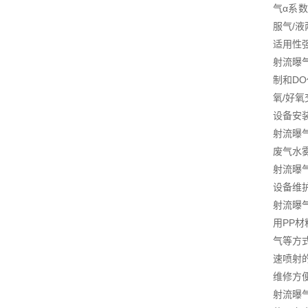
气α系
服气/
适用性
射流曝
制和D
氧/好氧
设备安
射流曝
废气水
射流曝
设备维
射流曝
用PP
气等方
速喷射
维修方
射流曝