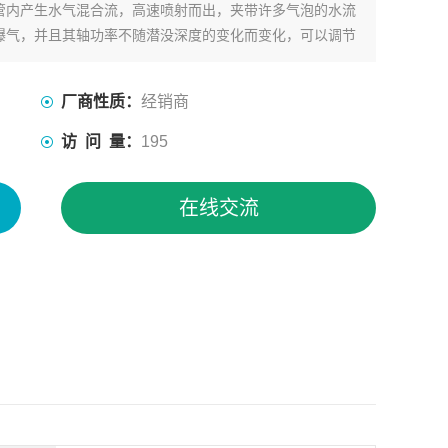
管内产生水气混合流，高速喷射而出，夹带许多气泡的水流
曝气，并且其轴功率不随潜没深度的变化而变化，可以调节
厂商性质：
经销商
访 问 量：
195
在线交流