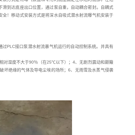
下滑到达底座出口位置，通过泵自重，自动耦合密封。自耦式
安全！移动式安装方式是将深水自吸式潜水射流曝气机安装于
以通过PLC接口泵潜水射流暴气机运行的自动控制系统。并具有
气相对湿度不大于90％（在25℃以下）；4、无剧烈震动和巅簸
和破坏绝缘的气体及导电尘埃的场所；6、无雨雪及水蒸气侵袭