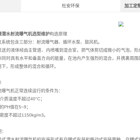
杜安环保
加工定
理潜水射流曝气机选型维护
构造原理
气系统包含三部分：射流曝气器、循环水泵、鼓风机。
泵送的液体经由主管道、内喷嘴到混合室，把气体剪切成微小的气泡，形
体同时具有水平和垂直方向的能量，在池内产生强烈的混合，并携裹周围
用下，形成整体的混合和循环。
件
流曝气机正常连续运行的条件为：
介质温度不超过40°C；
的PH值在5~9；
密度不超过1150kg/m3。
明：
吸式潜水射流曝气机的安装形式有自耦式安装和移动式安装两种。自耦式