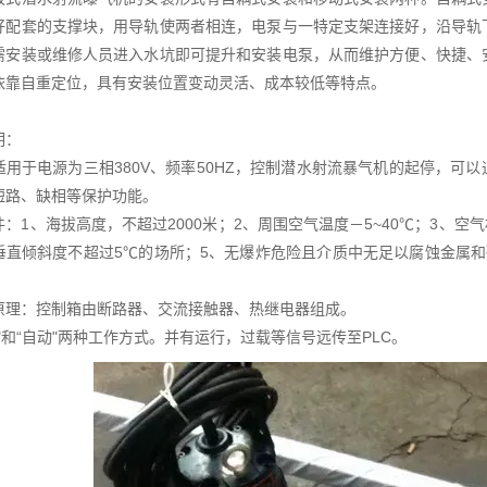
好配套的支撑块，用导轨使两者相连，电泵与一特定支架连接好，沿导轨
需安装或维修人员进入水坑即可提升和安装电泵，从而维护方便、快捷、
依靠自重定位，具有安装位置变动灵活、成本较低等特点。
明：
适用于电源为三相380V、频率50HZ，控制潜水射流暴气机的起停，可
短路、缺相等保护功能。
：1、海拔高度，不超过2000米；2、周围空气温度－5~40℃；3、空
垂直倾斜度不超过5℃的场所；5、无爆炸危险且介质中无足以腐蚀金属
。
原理：控制箱由断路器、交流接触器、热继电器组成。
"和“自动"两种工作方式。并有运行，过载等信号远传至PLC。