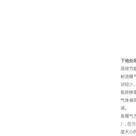
下地处
高效节
射流曝
对较少
氧转移
气体被
递。
各曝气方
）, 
度大小