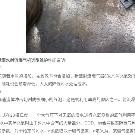
理潜水射流曝气机选型维护
性能说明：
能
气随着水深的增加，充氧效率也会增加，新型射流曝气器8米水深充氧效率
，能耗也会随着降低，大大的降低污水处理成本。
率
高速流体冲击切割成极细小的气泡，这是氧利用率高的原因之一。射流曝
式在20摄氏度、一个大气压下对无氧的清水进行充氧测得的氧气利用率为SOTR（ 标准
在污水中实际充氧时由于污水中含有的大量盐分、COD、ss会导致实际氧
的参数，对于给定的污水，α系数取决于曝气装置，α定义为：某曝气装