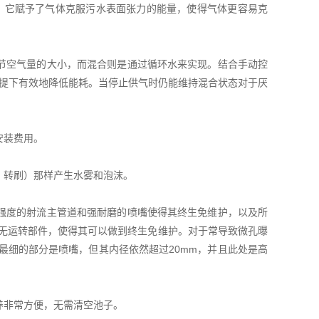
流体，它赋予了气体克服污水表面张力的能量，使得气体更容易克
节空气量的大小，而混合则是通过循环水来实现。结合手动控
前提下有效地降低能耗。当停止供气时仍能维持混合状态对于厌
安装费用。
、转刷）那样产生水雾和泡沫。
强度的射流主管道和强耐磨的喷嘴使得其终生免维护，以及所
内无运转部件，使得其可以做到终生免维护。对于常导致微孔曝
最细的部分是喷嘴，但其内径依然超过20mm，并且此处是高
养非常方便，无需清空池子。