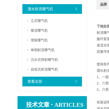
品牌
潜水射流曝气机
立式曝气机
下地处
推流曝气机
射流曝
循环泵
增氧曝气机
液混合
单相射流曝气机
双重作
沉水式喷射曝气机
使用条
自吸式射流曝气机
潜水射
1、一般
查看全部
2、介质
3、介质
·
安装说
技术文章
ARTICLES
深水自