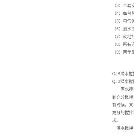
（3）全套
（4）每台
（5）电气
（6）潜水
（7）就地
（8）所有
（9）两年
QJB潜水
QJB潜水
潜水搅拌机
到充分搅拌
有时候，某
充分的搅拌
求。
潜水搅拌机