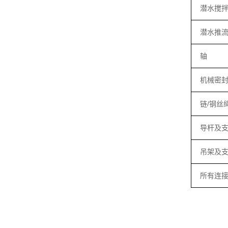
潜水搅
潜水推
轴
机械密
链/钢丝
导杆及
吊架及
所有连接