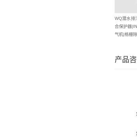
WQ潜水排污
合保护器|I
气机|格栅
产品咨