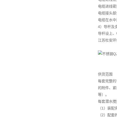
电缆进线密
电缆接头部
电缆在水中
4）导杆及
导杆设上、
江苏杜安环
供货范围
每套完整的
的附件、紧
等）。
每套潜水搅
（1）装配
（2）配套