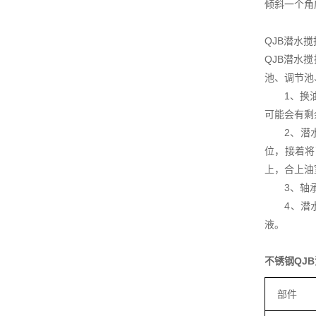
倾斜一个角
QJB潜水
QJB潜水
池、调节池
1、换油：
可能会有剩
2、潜水搅
位，接着将
上，合上油
3、轴承润
4、潜水搅
液。
不锈钢QJ
部件