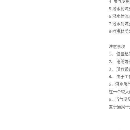
4 曝气专
5 潜水射
6 潜水射
7 潜水射
8 喷嘴材
注意事项
1、 设备
2、 电缆
3、 所有
4、 由于
5、潜水曝
在一个较大
6、当气温
置于通风干