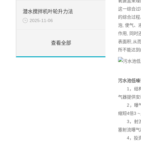
氧装置来理
这一综合过
潜水搅拌机叶轮升力法
的综合过程
2025-11-06
泡, 使气
作用, 同
表面积,从
查看全部
所不能达到
污水池低噪
1，结构紧
气器提供安
2，曝气效
缩短4倍3
3，射流曝
塞射流曝气
4，投资和