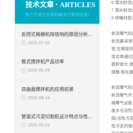
·
6 潜水射
技术文章
ARTICLES
7 潜水射
致力于成为合格的解决方案供应商！
8 喷嘴材
射流曝气机
反捞式格栅机吱吱响的原因分析及解决方法
射流器采用
2025-07-02
管,在喉管
混合体通过
框式搅拌机产品功率
面积很大,
2025-05-29
接触,氧化
射流曝气机
双曲面搅拌机的应用前景
射流曝气作
2025-08-14
械曝气设备
废水与活性
管道式污泥切割机设计特点与性能表现
固(活性污
2025-09-02
性污泥的微