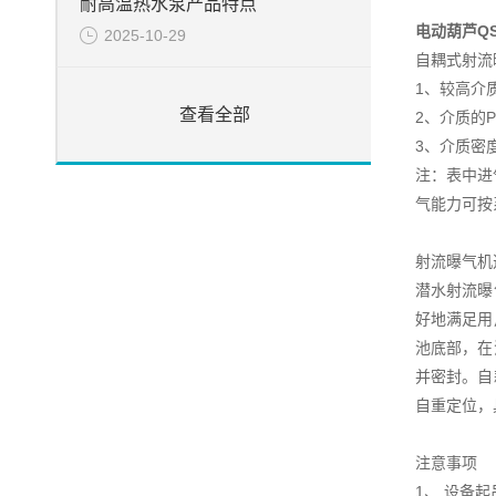
耐高温热水泵产品特点
电动葫芦Q
2025-10-29
自耦式射流
1、较高介质
查看全部
2、介质的P
3、介质密度
注：表中进
气能力可按
射流曝气
潜水射流曝
好地满足用
池底部，在
并密封。自
自重定位，
注意事项
1、 设备