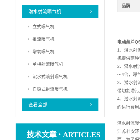
品牌
潜水射流曝气机
立式曝气机
推流曝气机
电动葫芦Q
1、潜水射
增氧曝气机
机提供两种
单相射流曝气机
2、潜水射
～4倍，曝
沉水式喷射曝气机
3、潜水射
自吸式射流曝气机
带切割潜污
4、潜水射
查看全部
约运行费用
潜水射流曝
·
江苏杜安环
技术文章
ARTICLES
而，为了保