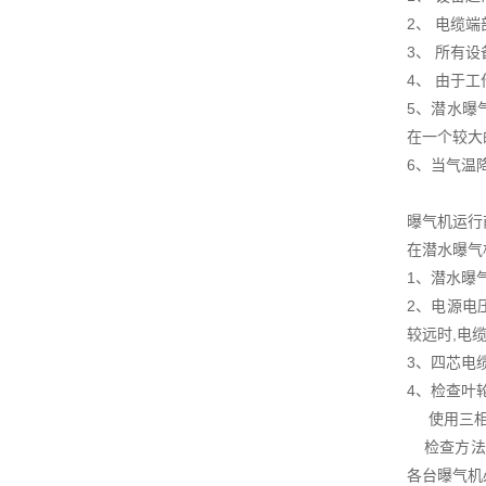
2、 电缆
3、 所有
4、 由于
5、潜水曝
在一个较大
6、当气温
曝气机运行
在潜水曝气
1、潜水曝
2、电源电
较远时,电
3、四芯电
4、检查叶
使用三相电
检查方法为
各台曝气机