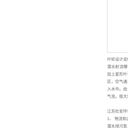
叶轮设计说
潜水射流曝
加上星形叶
区，空气通
入水中。由
气泡，极大
江苏杜安环
1、 物流
潜水排污泵