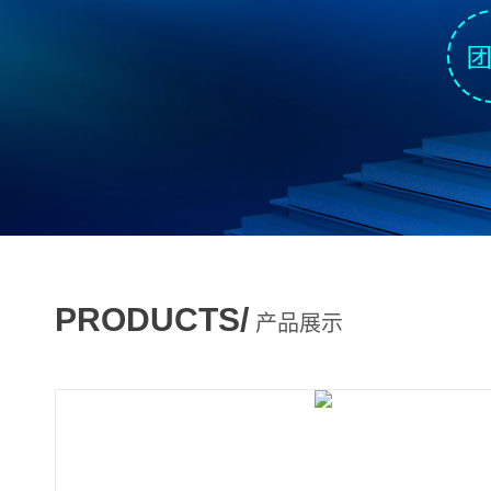
PRODUCTS/
产品展示