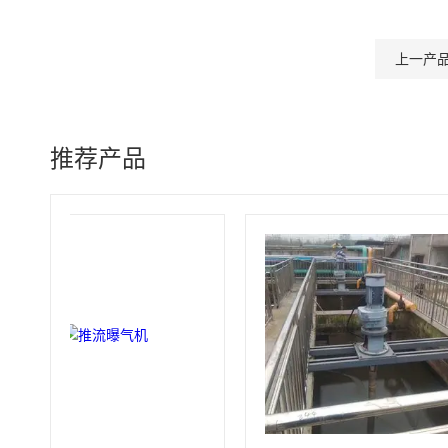
上一产
推荐产品