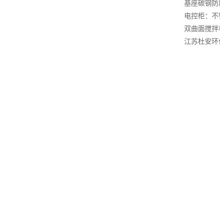
基座碳钢防
电控柜：不
双曲面搅拌
江苏杜安环