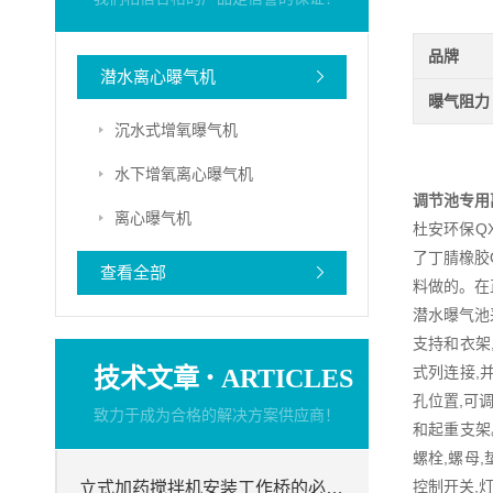
品牌
潜水离心曝气机
曝气阻力
沉水式增氧曝气机
水下增氧离心曝气机
调节池专用
离心曝气机
杜安环保Q
了丁腈橡胶
查看全部
料做的。在
潜水曝气池
支持和衣架
·
技术文章
式列连接,
ARTICLES
孔位置,可
致力于成为合格的解决方案供应商！
和起重支架
螺栓,螺母,
控制开关,灯
立式加药搅拌机安装工作桥的必要性