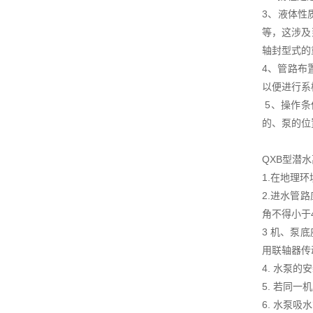
3、液体性
等，这涉及
轴封型式
4、管路布
以便进行
5、操作条
的、泵的位
QXB型潜
1.在地理
2.进水管
角不得小于
3 机、泵
用联轴器传
4. 水泵
5. 若同
6. 水泵