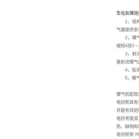
生化处理池
1，结构紧
气器提供安
2，曝气效
缩短4倍3
3，射流曝
塞射流曝气
4，投资和
5，曝气盘
曝气机配现
电控柜具有
并能有效防
电控柜能显
热、缺相和
电控柜带 