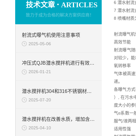
·
6 潜水射
技术文章
ARTICLES
7 潜水射
致力于成为合格的解决方案供应商！
8 喷嘴材
射流曝气机
射流式曝气机使用注意事项
高效节能
2025-05-06
射流曝气随
对较少，能
冲压式QJB潜水搅拌机进行有效检查的方法
氧转移率
2026-01-21
气体被高速
递。
各曝气方式在
潜水搅拌机304和316不锈钢材质的区别
）, 在污
2025-07-20
度大小的参
气α系数一
潜水搅拌机在改善水质，增加含氧量的作用
服气/液两
2025-04-10
适用性强