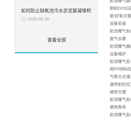
射流曝气器
制和DO仪
如何防止缺氧池污水淤泥絮凝堆积
氧/好氧交
2025-08-20
设备安装
射流曝气系
废气水雾
查看全部
射流曝气器
设备维护
射流曝气系
用PP材料
气等方式堵
速喷射的位
维修方便
射流曝气系
使用寿命
射流曝气系