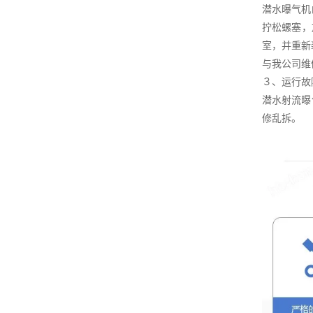
潜水曝气机
拧松螺塞，
室，并重新
与我公司维
３、运行故
潜水射流曝
修乱拆。