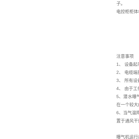
子。
电控柜柜体
注意事项
1、 设备
2、 电缆
3、 所有
4、 由于
5、潜水曝
在一个较大
6、当气温
置于通风干
曝气机运行