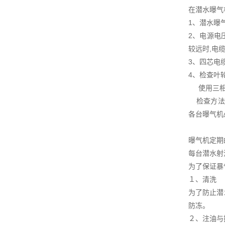
在潜水曝气
1、潜水曝
2、电源电
较远时,电
3、四芯电
4、检查叶
使用三相电
检查方法为
各台曝气机
曝气机定期
每台潜水射
为了保证暴
１、清洗
为了防止潜
防冻。
２、注油与