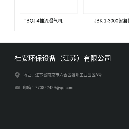
TBQJ-4推流曝气机
JBK 1-3000絮凝搅拌机
杜安环保设备（江苏）有限公司
地址：江苏省南京市六合区雄州工业园区8号
邮箱：770822429@qq.com