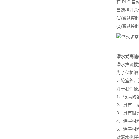
在 PLC
当选择开关
(1)通过
(2)通过
潜水式高速
潜水推流搅
为了保护潜
叶轮室外，
对于我们使
1、很高的
2、具有一
3、具有很
4、涂层材
5、涂层材
对潜水搅拌