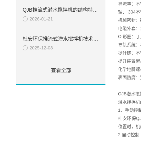
导流罩：不锈钢
QJB推流式潜水搅拌机的结构特点以及优势
轴： 304
2026-01-21
机械密封：碳
电缆外套：
O 形圈：丁
杜安环保推流式潜水搅拌机技术要求
导轨系统：不锈
2025-12-08
提升链：不锈钢
提升装置起吊
化学地脚螺栓
查看全部
表面防腐：
QJB潜水
潜水搅拌机
1、手动控
杜安环保Q
位置时，机
2.自动控制