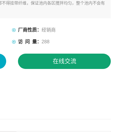
都不得挂带纤维，保证池内各区搅拌均匀，整个池内不会有
厂商性质：
经销商
访 问 量：
288
在线交流