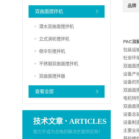
品牌
双曲面搅拌机
潜水双曲面搅拌机
立式涡轮搅拌机
PAC溶
包装运
倒伞形搅拌机
杜安环
不锈钢双曲面搅拌机
双曲面
设备产
双曲面搅拌器
设备的
双曲面
查看全部
电机特
双曲面
设备总
·
技术文章
ARTICLES
设备制
主要业
致力于成为合格的解决方案供应商！
基础螺