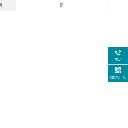
制
是
电话
微信扫一扫