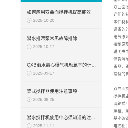
双曲面
如何应用双曲面搅拌机提高能效
详细的
2025-10-20
零件材
设备的
电气原
潜水排污泵常见故障排除
控制原
2025-10-17
说明书
供货清
QXB潜水离心曝气机融氧率的计算方法
备品、
2025-09-17
设备的
双曲面
桨式搅拌器使用注意事项
搅拌机
2025-08-25
涡轮式
螺栓、螺
潜水搅拌机使用中必须知道的注意事项
基座碳
电控柜：
2025-11-11