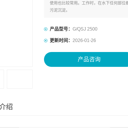
使用也比较常用。工作时，在水下任何部位
污泥沉淀。
产品型号：
G/QSJ 2500
更新时间：
2026-01-26
产品咨询
介绍