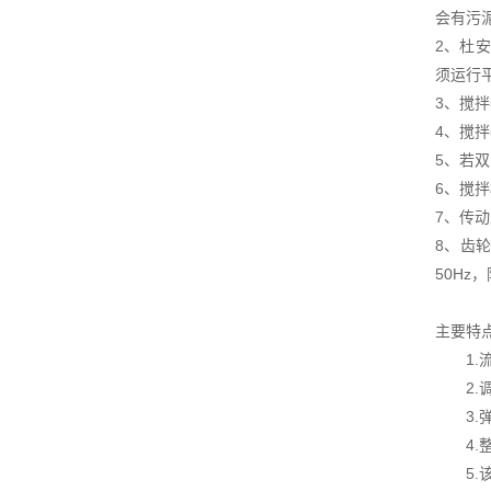
会有污
2、杜
须运行
3、搅
4、搅
5、若
6、搅
7、传
8、齿
50Hz
主要特
1.流
2.调
3.弹
4.整
5.该