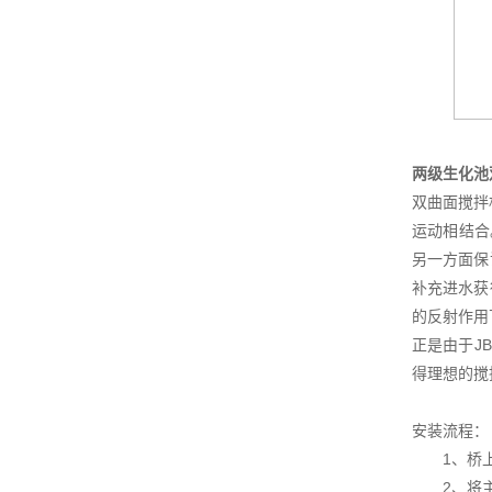
两级生化池
双曲面搅拌
运动相结合
另一方面保
补充进水获
的反射作用
正是由于J
得理想的搅
安装流程：
1、桥上预
2、将主