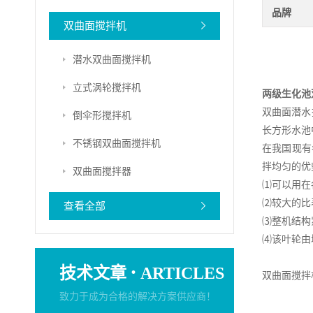
品牌
双曲面搅拌机
潜水双曲面搅拌机
立式涡轮搅拌机
两级生化池
双曲面潜水
倒伞形搅拌机
长方形水池
不锈钢双曲面搅拌机
在我国现有
拌均匀的优
双曲面搅拌器
⑴可以用在
⑵较大的比
查看全部
⑶整机结构
⑷该叶轮由
·
技术文章
ARTICLES
双曲面搅拌
致力于成为合格的解决方案供应商！