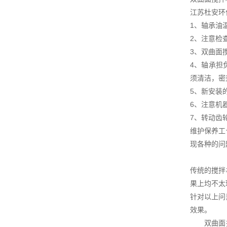
江苏杜安环
1、轴承油
2、注意检
3、双曲面
4、轴承担
须清洁，密
5、新安装
6、注意机
7、转动齿
维护保养工
现各种的问
传统的搅拌
果上均不太
针对以上问
效果。
双曲面搅拌