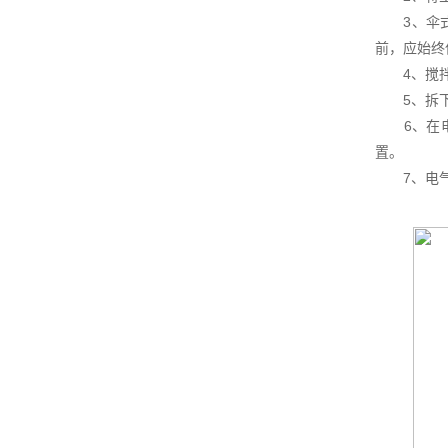
3、伞式叶
前，应始终
4、搅拌机
5、拆下电
6、在电源
置。
7、电气设