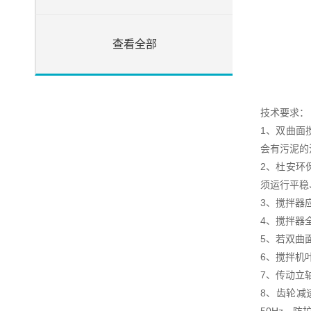
查看全部
技术要求：
1、双曲面
会有污泥的
2、杜安环
须运行平稳
3、搅拌器
4、搅拌器
5、若双曲
6、搅拌机
7、传动立
8、齿轮减