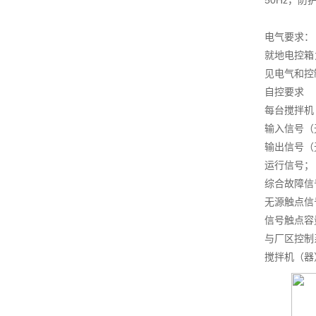
50Hz，防
电气要求：
就地电控箱
见电气和控
自控要求
每台搅拌机
输入信号（
输出信号（
运行信号；
综合故障信
无源触点信
信号触点容量
与厂区控制
搅拌机（器