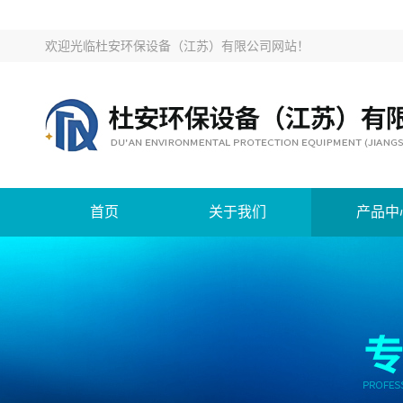
欢迎光临
杜安环保设备（江苏）有限公司网站
！
首页
关于我们
产品中