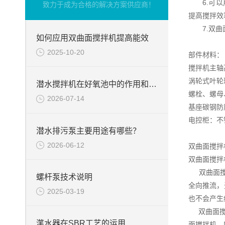
6.可以用
致力于成为合格的解决方案供应商！
提高搅拌效
7.双曲面
如何应用双曲面搅拌机提高能效
2025-10-20
部件材料：
搅拌机主轴
涡轮式叶轮
潜水搅拌机在好氧池中的作用和必要性
螺栓、螺母
2026-07-14
基座碳钢防
电控柜：不
潜水排污泵主要用途有哪些？
2026-06-12
双曲面搅拌
双曲面搅拌
双曲面搅拌
螺杆泵技术说明
全向推流，
2025-03-19
也不会产生
双曲面搅拌
滗水器在SBR工艺的运用
面搅拌机，