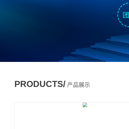
PRODUCTS/
产品展示