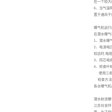
在一个较大
6、当气温
置于通风干
曝气机运行
在潜水曝气
1、潜水曝
2、电源电
较远时,电
3、四芯电
4、检查叶
使用三相电
检查方法为
各台曝气机
潜水射流曝
江苏杜安环