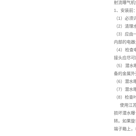
射流曝气机
1、安装前
（1）必须
（2）清理
（3）应由
内部的电器
（4）检查
接头应尽可
（5）潜水
备的金属外
（6）潜水
（7）潜水
（8）检查
使用江苏杜
损坏潜水曝
转。如果旋
端子箱上，