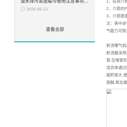
潜水排污泵运输与使用注意事项说明
1、较高介质
2、介质的P
2026-05-13
3、介质密度
注：表中进
查看全部
气能力可按
射流曝气机
射流器采用
管,在喉管
混合体通过
面积很大,
接触,氧化