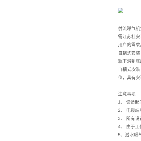
射流曝气机
需江苏杜安
用户的需求
自耦式安装
轨下滑到底
自耦式安装
位，具有安
注意事项
1、 设备
2、 电缆
3、 所有
4、 由于
5、潜水曝