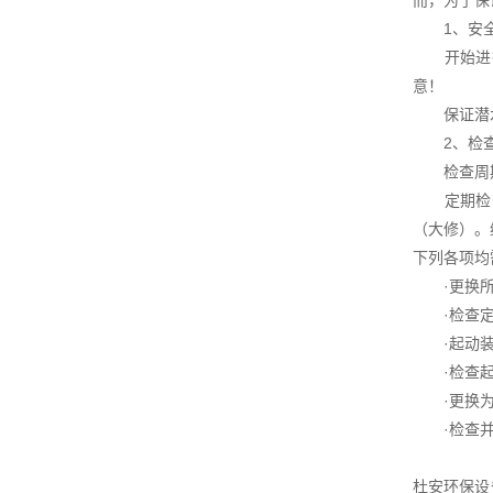
而，为了保
1、安全
开始进行
意！
保证潜水
2、检查
检查周
定期检查
（大修）。
下列各项均
·更换所有
·检查定子
·起动装置
·检查起吊
·更换为
·检查并冲
杜安环保设