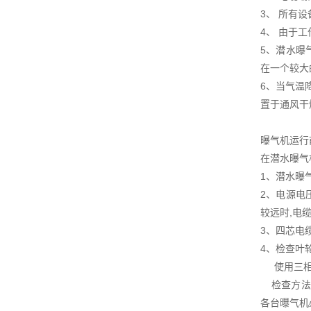
3、 所有
4、 由于
5、潜水曝
在一个较大
6、当气温
置于通风干
曝气机运行
在潜水曝气
1、潜水曝
2、电源电
较远时,电
3、四芯电
4、检查叶
使用三相电
检查方法为
各台曝气机