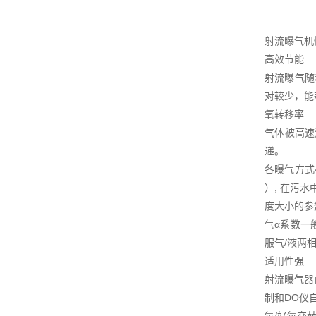
射流曝气机
高效节能
射流曝气随
对较少，能
氧转移率
气体被高速
递。
各曝气方式在
）, 在污
度大小的参
气α系数一
服气/液两
适用性强
射流曝气器
制和DO仪