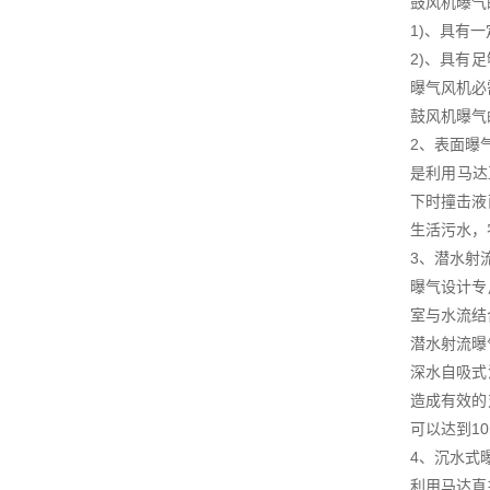
鼓风机曝气
1)、具有
2)、具有
曝气风机必
鼓风机曝气
2、表面曝
是利用马达
下时撞击液
生活污水，
3、潜水射
曝气设计专
室与水流结
潜水射流曝
深水自吸式
造成有效的
可以达到1
4、沉水式
利用马达直