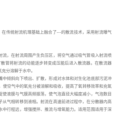
在传统射流机理基础上融合了---的散流技术，采用射流曝气
流，在射流周围产生负压区，将空气通过吸气管吸入射流喷
扩散管将射流的动能逐步转变成压能后进入散流器。在散流器
氧充分溶解于水中。
中倾斜向下喷出、扩散，形成对水体和对生化池底部污泥冲
上，使空气中的氧充分被溶解和吸收，提高了氧转移效率和充氧
促使液膜与气膜高频振荡，使气泡直径大幅度减小，气泡数目
子从气相转移到液相。射流在高速前进过程中，在分散器内高
水中行程远，增强搅拌、推流与增氧能力。适用范围适用于深