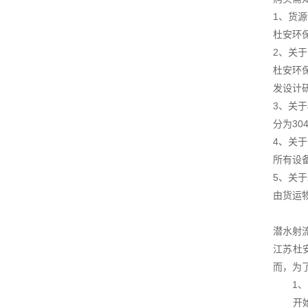
1、货
杜安环
2、关
杜安环
发设计
3、关
分为3
4、关
所有设
5、关
由货运
潜水射
江苏杜
而，为
1、安
开始进