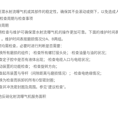
水射流曝气机或其部件的稳定性，确保其不会滚动或倒下，以免造成人
查周期与检查事项
周期
查与维护可确保潜水射流曝气机的操作更加可靠。下面的维护时间表
）。维护时间表按磨损情况分A、B两组。
项均需检查，必要时进行判断是否需要：
所有磨损的组件；·检查所有螺钉接头处；·检查油量与油的状况；
定子腔中是否有液体出现；·检查电缆入口与电缆状况；
装置的功能检查；·检查旋转方向；
起吊装置与导杆（间隙距离与磨损情况）；·检查电绝缘情况；
为检查而拆卸的所有O型密封圈；
并冲洗密封圈及周围。参见“建议检查"。