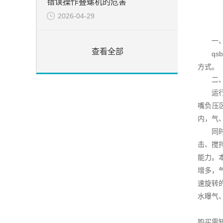
错误操作叠螺机的危害
2026-04-29
一
查看全部
qsb
方式。
二、
运行时
嘴负压
内，气
同时在
击、搅
能力。
增多，
速旋转
水曝气
购买需