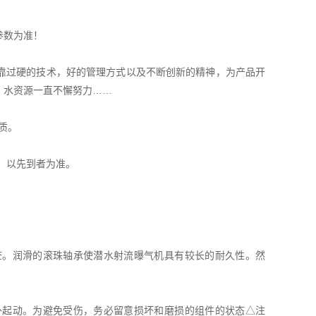
参数为准！
靠过硬的技术，好的管理方式以及不断创新的精神，为产品开
、水资源一直不懈努力……
质。
，以先到者为准。
查。润滑的滚珠轴承使潜水射流曝气机具有较长的耐久性。然
起动。为避免受伤，务必留意损坏和磨损的组件的状态△注