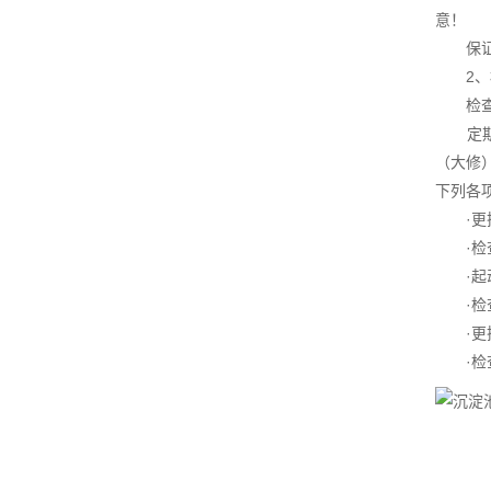
意！
保证潜
2、检
检查
定期检
（大修
下列各
·更换
·检查
·起动
·检查
·更换
·检查