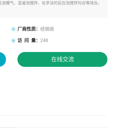
氧池曝气、混凝池搅拌、化学法的反应池搅拌均合等场合。
厂商性质：
经销商
访 问 量：
248
在线交流