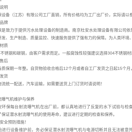
源说明
保设备（江苏）有限公司工厂直销，所有价格均为工厂出厂价，实际请以
于品牌
保是致力于提供污水处理设备的制造商。南京杜安水处理设备有限公司依
研发、生产制造、质量监控、快速服务提供了强有力的保障。为人类环境
于材质
04不锈钢和碳钢，由客户需求而定。一般腐蚀性较强建议选择304不锈钢材
于售后
备质保期一年整。自货物验收合格后12个月或者自工厂发货之日起15个月
于发货
物流统一配送，汽车运输，如需要送货上门订货时请说明！
流曝气机维护与保养
安环保每台射流曝气机在出厂前，都认真地进行了反复的水下试验与检
了保证潜水射流曝气机的使用寿命，建议进行定期的检查和保养。
全预防措施！
行设备维护前，务必保证潜水射流曝气机与电源切断并且无法被意外