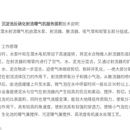
、
沉淀池反硝化射流曝气机服务面积
技术说明：
潜水射流曝气机由潜水泵、射流器、散流器、吸气管和软管五部分组成。
工作原理
，水泵叶轮在潜水电机带动下高速旋转，将泥水合物推入射流器形成射
区，在射流器的喉管内进行了空气、水、泥充分混合，又通过射流器的
、水、泥合物进一步混合，迫使气体继续剪切、粉碎并乳化，---绝大部分
射流流体压力的作用下，射流携带氧分子和微小气泡，从散流器的喷嘴
拌后，由池底缓缓上升至水面，微气泡在水中停留时间一般长达30秒以
本设备能使泥水与空气在射流器内产生较高的负压和紊动、搅拌、剪切，
气泡的比表面积，同时也使气液膜变薄，能较大地降低传质阻力，使氧分
的作用下，具有较高的角速度，使射流具有较强的穿透力，使微小气泡在
、生化池的曝气兼搅拌、污泥曝气兼搅拌、高浓度有机废水处理工艺。
知