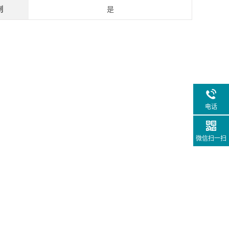
制
是
电话
微信扫一扫