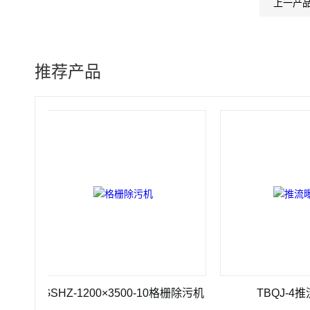
上一产
推荐产品
GSHZ-1200×3500-10格栅除污机
TBQJ-4推流曝气