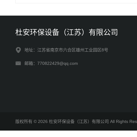
杜安环保设备（江苏）有限公司
地址：江苏省南京市六合区雄州工业园区8号
邮箱：770822429@qq.com
版权所有 © 2026 杜安环保设备（江苏）有限公司 All Rights R