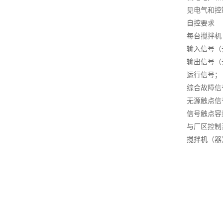
见电气和控
自控要求
每台搅拌机
输入信号（
输出信号（
运行信号；
综合故障信
无源触点信
信号触点容量
与厂区控制
搅拌机（器