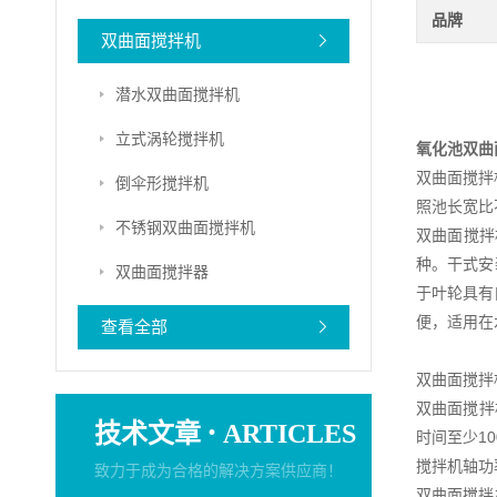
品牌
双曲面搅拌机
潜水双曲面搅拌机
立式涡轮搅拌机
氧化池双曲
双曲面搅拌
倒伞形搅拌机
照池长宽比
不锈钢双曲面搅拌机
双曲面搅拌
种。干式安
双曲面搅拌器
于叶轮具有
便，适用在
查看全部
双曲面搅拌
双曲面搅拌
·
技术文章
ARTICLES
时间至少10
搅拌机轴功
致力于成为合格的解决方案供应商！
双曲面搅拌