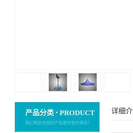
详细介
·
产品分类
PRODUCT
我们相信合格的产品是信誉的保证！