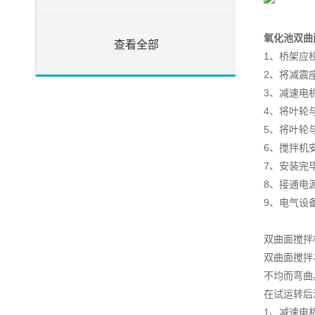
氧化池双曲
查看全部
1、桥架应
2、将减震
3、减速电
4、将叶轮
5、将叶轮
6、搅拌机
7、安装完
8、接通电
9、电气设
双曲面搅拌
双曲面搅拌
不均而弯曲
在试运转后
1、减速电