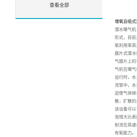
查看全部
增氧自吸式
潜水曝气机
形式，目前
氧利用率高
膜片式潜水
气膜片上的
气机在曝气
运行时，水
流管中，水
迫使气体继
散，扩散的
该设备可以
泡增大比表
射流在高速
有氧能力。