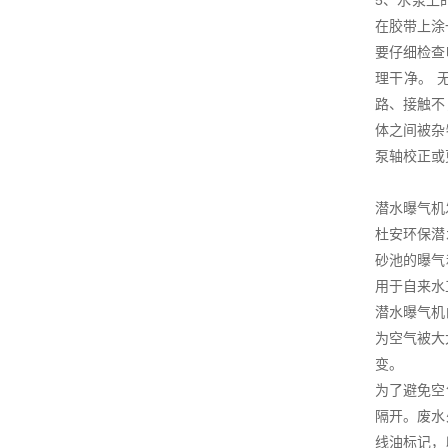
5、水泵上
在胶带上涂
要仔细检查
理干净。 
路、接触不
体之间被杂
泵轴校正或
潜水曝气机
杜安环保潜
砂池的曝气
用于自来水
潜水曝气机
为空气被大
变。
为了避免空
隔开。废水
线油标记，