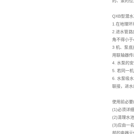
的、泵的位
QXB型潜
1.在地理
2.进水管
角不得小于
3 机、泵
用联轴器传
4. 水泵
5. 若同
6. 水泵
联接，进水
使用前必要
(1)必须
(2)清理
(3)应由
部的电器元