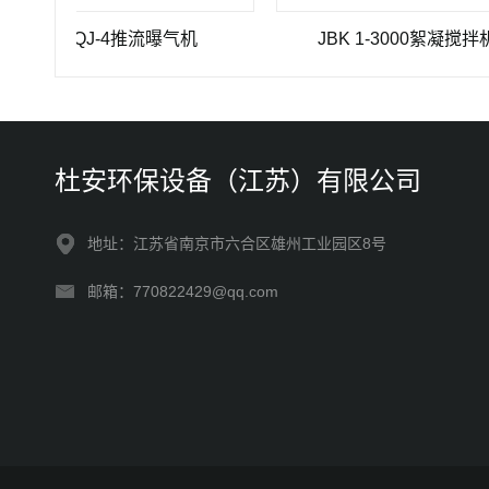
TBQJ-4推流曝气机
JBK 1-3000絮凝搅拌机
杜安环保设备（江苏）有限公司
地址：江苏省南京市六合区雄州工业园区8号
邮箱：770822429@qq.com