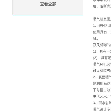
查看全部
层，阻断内
曝气机其常
1、鼓风机
使用具有一
触。
鼓风机曝气
1)、具有
(2)、具
曝气风机必
鼓风机曝气
2、表面曝
是利用马达
下时撞击液
生活污水，
3、潜水射
曝气设计专