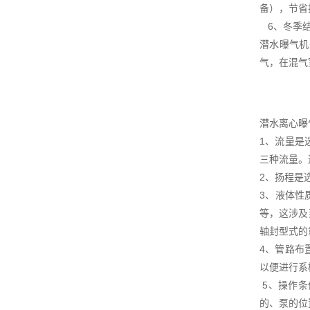
备），节省
6、冬季结
潜水曝气机
气，在混气
潜水离心曝
1、流量是
三种流量。
2、扬程是
3、液体性
等，这涉及
轴封型式
4、管路布
以便进行
5、操作条
的、泵的位