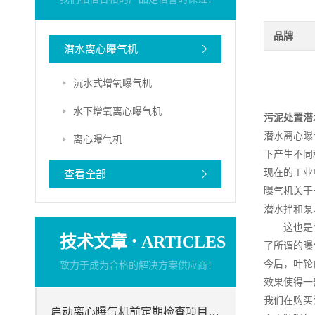
品牌
潜水离心曝气机
沉水式增氧曝气机
水下增氧离心曝气机
污泥处置潜
潜水离心曝
离心曝气机
下产生不同
现在的工业
查看全部
曝气机关于
潜水拌和泵
这也是使得
·
技术文章
ARTICLES
了所谓的曝
今后，叶轮
致力于成为合格的解决方案供应商！
效果使得一
我们在购买
启动离心曝气机前定期检查项目分析