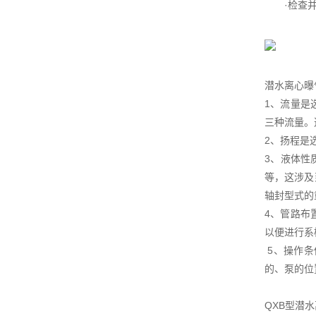
·检查并
潜水离心曝
1、流量是
三种流量。
2、扬程是
3、液体性
等，这涉及
轴封型式
4、管路布
以便进行
5、操作条
的、泵的位
QXB型潜