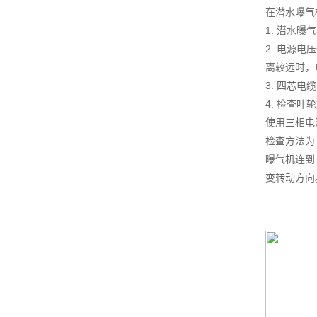
在潜水曝气
1. 潜水
2. 电源
离较远时，
3. 四芯
4. 检查叶
使用三相电
检查方法为
曝气机连到
变转动方向