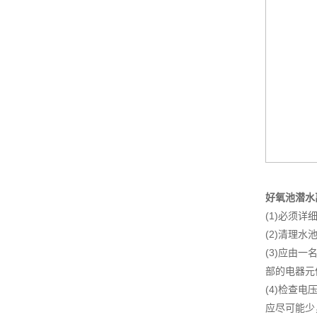
好氧池潜水
(1)必须
(2)清理
(3)应由
部的电器元
(4)检查
应尽可能少