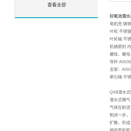
查看全部
好氧池潜水
电机壳:铸铁,
叶轮:不锈钢1.
叶轮轴:不锈钢1
机械密封:
螺栓、螺母、
导杆:AISI
支架：AISI
牵引绳:不锈钢
QXB潜水
潜水式曝气
气体在射流
制进一步，
扩散，形成
输效率和氧