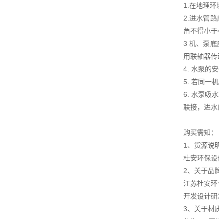
1.在地理
2.进水管
角不得小于
3 机、泵
用联轴器传
4. 水泵
5. 若同
6. 水泵
联接，进水
购买需知：
1、货源说
杜安环保设
2、关于品
江苏杜安环
开发设计研
3、关于材