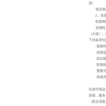
意！
保证潜水
2、检查
检查周
定期检查
（大修）。
下列各项均
·更换所有
·检查定子
·起动装置
·检查起吊
·更换为
·检查并冲
杜安环保设
安装、服务
（依法须批