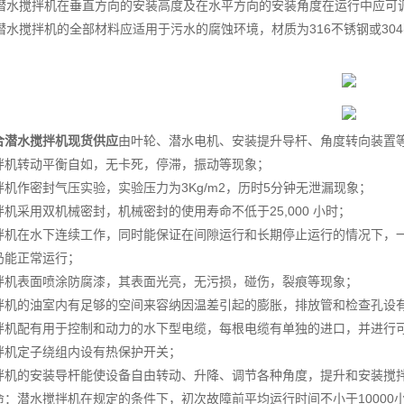
）潜水搅拌机在垂直方向的安装高度及在水平方向的安装角度在运行中应可调
）潜水搅拌机的全部材料应适用于污水的腐蚀环境，材质为316不锈钢或30
合潜水搅拌机现货供应
由叶轮、潜水电机、安装提升导杆、角度转向装置
拌机转动平衡自如，无卡死，停滞，振动等现象；
拌机作密封气压实验，实验压力为3Kg/m2，历时5分钟无泄漏现象；
机采用双机械密封，机械密封的使用寿命不低于25,000 小时；
拌机在水下连续工作，同时能保证在间隙运行和长期停止运行的情况下，
仍能正常运行；
拌机表面喷涂防腐漆，其表面光亮，无污损，碰伤，裂痕等现象；
拌机的油室内有足够的空间来容纳因温差引起的膨胀，排放管和检查孔设
拌机配有用于控制和动力的水下型电缆，每根电缆有单独的进口，并进行
拌机定子绕组内设有热保护开关；
拌机的安装导杆能使设备自由转动、升降、调节各种角度，提升和安装搅
命：潜水搅拌机在规定的条件下，初次故障前平均运行时间不小于10000