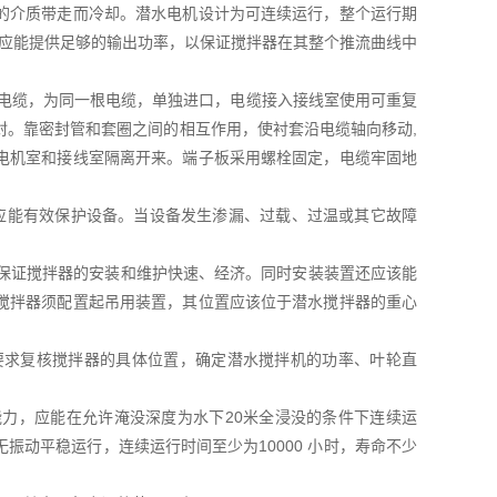
的介质带走而冷却。潜水电机设计为可连续运行，整个运行期
机应能提供足够的输出功率，以保证搅拌器在其整个推流曲线中
型电缆，为同一根电缆，单独进口，电缆接入接线室使用可重复
封。靠密封管和套圈之间的相互作用，使衬套沿电缆轴向移动,
电机室和接线室隔离开来。端子板采用螺栓固定，电缆牢固地
应能有效保护设备。当设备发生渗漏、过载、过温或其它故障
，保证搅拌器的安装和维护快速、经济。同时安装装置还应该能
搅拌器须配置起吊用装置，其位置应该位于潜水搅拌器的重心
要求复核搅拌器的具体位置，确定潜水搅拌机的功率、叶轮直
能力，应能在允许淹没深度为水下20米全浸没的条件下连续运
动平稳运行，连续运行时间至少为10000 小时，寿命不少