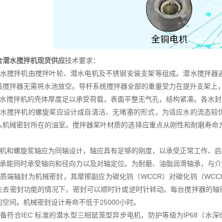
合潜水搅拌机现货供应
技术要求：
潜水搅拌机由搅拌叶轮、潜水电机及不锈钢安装支架等组成。潜水搅拌器
装搅拌器无需将水池放空。导杆系统搅拌器全部的重量受力在提升支架上
潜水搅拌机的壳体厚度足以承受荷载，表面平整无气孔，结构紧凑。各水封
潜水搅拌机的螺旋桨应设计成自清洁、无堵塞的形式，为适应水的流态较
入机械密封所在的油室。搅拌器桨叶材质的选择应重点从刚性和耐磨寿命方
电机和螺旋浆轴应为同轴设计，轴应具有足够的刚度，以承受正常工作、
轴承能同时承受轴向和径向力以及对轴定位。为耐磨、油脂润滑轴承，与介质
介质端轴封为机械密封，其摩擦副应为碳化钨（WCCR）对碳化钨（WC
失去密封功能的情况下，密封可以顺时针或逆时针转动。每台搅拌器的轴
的空间。机械密封设计寿命不低于25000小时。
备符合IEC 标准的潜水型三相鼠笼型异步电机，防护等级为IP68（水深6.