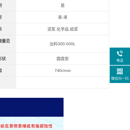
制
是
型
液-液
料
泥浆,化学品,纸浆
理量范
出料300-500L
形状
圆盘型
电话
围
740r/min
微信扫一扫