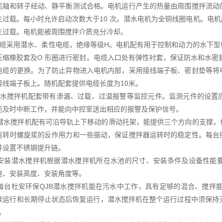
机轴和转子经动、静平衡测试合格。电机运行产生的热量由周围搅拌流动
生过载。每小时允许启动次数大于10 次。潜水电机为全铜线圈电机。电
生过载。电机能被周围搅拌介质充分冷却。
电缆采用潜水、柔性电缆，绝缘等级H。电机配有用于控制和动力的水下
压缩橡胶套及O 形圈进行密封。电缆入口处有弹性衬套，保证防水和水密
电缆的更换。为了防止异物进入电机内部，采用接线端子板、密封垫等将
接线端子板上。随机配套提供电缆长度为10米。
潜水搅拌机配套带有渗漏、过载、过温报警等监控元件。监测元件的设置
能及时中断工作，并能向中控室送出相应的报警及保护信号。
）潜水搅拌机配有可沿导轨上下移动的滑动托架，能提供三个方向的支撑
运转时螺旋浆的反作用力和一些振动，保证搅拌器运转时的稳定性。每台
并设置不锈钢提升链。
）安装潜水搅拌机根据潜水搅拌机所在水池的尺寸、安装条件及设备性能
速、安装高度、安装角度等。
）每台杜安环保QJB潜水搅拌机能在污水中工作，具有足够的混合、搅拌
歇运行和长期停止状态后恢复运行，潜水搅拌机在整个运行过程中须保持无振
年。