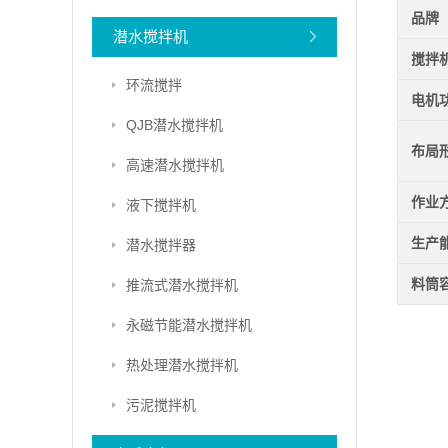
品牌
潜水搅拌机
搅拌
环流搅拌
电机
QJB潜水搅拌机
布局
高速潜水搅拌机
作业
液下搅拌机
生产
潜水搅拌器
料筒
推流式潜水搅拌机
永磁节能潜水搅拌机
热处理潜水搅拌机
污泥搅拌机