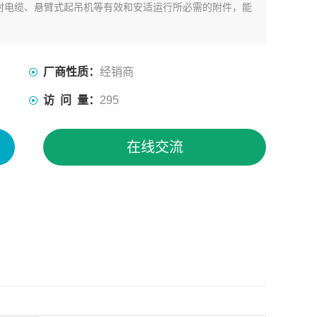
封电缆、悬臂式起吊机等有效和安适运行所必需的附件，能
厂商性质：
经销商
访 问 量：
295
在线交流