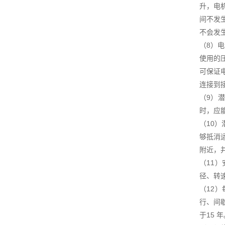
升，电
间不发
不会发
（8）
使用的
可保证
连接到
（9）
时，应
（10
够抵消
附近，
（11
径、转
（12
行、间
于15 