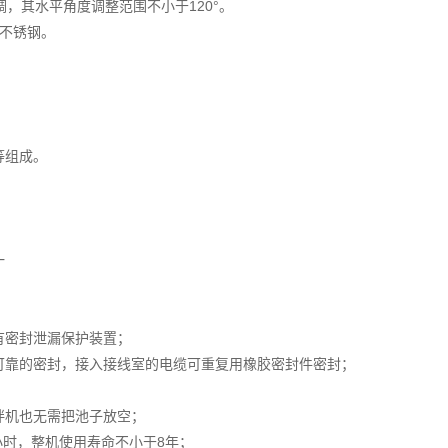
，其水平角度调整范围不小于120°。
4不锈钢。
等组成。
一
有密封泄漏保护装置；
可靠的密封，接入接线室的电缆可重复用橡胶密封件密封；
拌机也无需把池子放空；
小时，整机使用寿命不小于8年；