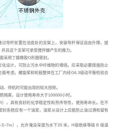
通过导杆安置在池底处的支架上，安装导杆保证自由升降，提
，并且这个支架可承受搅拌器产生的推力。
面采用丁腈橡胶O形圈密封。
优化设计，可防止污水中纤维物的缠绕。应采取必要措施防止
面考虑。螺旋桨和轮毂整体在工厂内经G6.3级动平衡检验合
启动、停机时可能出现的较大扭矩。
隔离，设计使用寿命大于100000小时。
CR），具有良好的化学稳定性和热传导性，使用寿命长。在不
密封系统应有一个油室，油室从设计上应能防止油过满和留有
5~7m），允许淹没深度为水下20 米，H级绝缘等级 B 级温