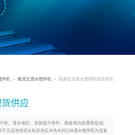
搅拌机
>
推流式潜水搅拌机
> 高速混合潜水搅拌机现货供应
现货供应
叶轮、潜水电机、安装提升导杆、角度转向装置等组成。
于沉淀池排泥水和滤池反冲洗水的QJB潜水搅拌机为成套