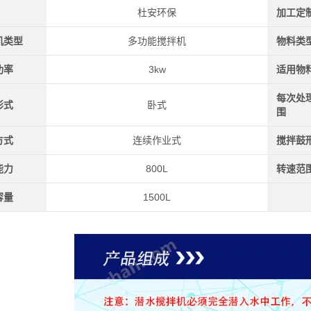
杜安环保
加工定
机类型
多功能搅拌机
物料类
功率
3kw
适用物
每次处
形式
卧式
围
方式
连续作业式
搅拌鼓
能力
800L
转速范
容量
1500L