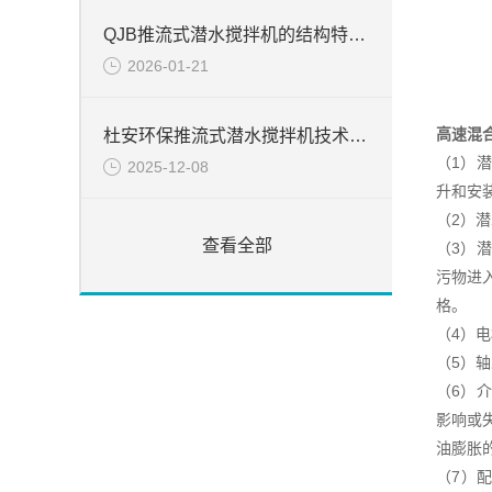
QJB推流式潜水搅拌机的结构特点以及优势
2026-01-21
高速混
杜安环保推流式潜水搅拌机技术要求
（1）
2025-12-08
升和安
（2）
查看全部
（3）
污物进
格。
（4）
（5）
（6）
影响或
油膨胀
（7）配